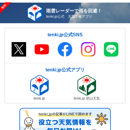
雨雲レーダーで雨を回避！
tenki.jp公式 天気予報アプリ
tenki.jp公式SNS
tenki.jp公式アプリ
tenki.jp
tenki.jp 登山天気