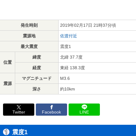
発生時刻
2019年02月17日 21時37分頃
震源地
佐渡付近
最大震度
震度1
緯度
北緯 37.7度
位置
経度
東経 138.3度
マグニチュード
M3.6
震源
深さ
約10km
Twitter
Facebook
LINE
震度1