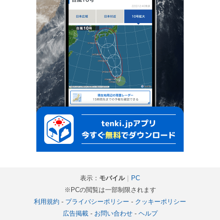
表示：
モバイル
｜
PC
※PCの閲覧は一部制限されます
利用規約
-
プライバシーポリシー
-
クッキーポリシー
広告掲載
-
お問い合わせ
-
ヘルプ