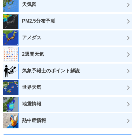
天気図
PM2.5分布予測
アメダス
2週間天気
気象予報士のポイント解説
世界天気
地震情報
熱中症情報