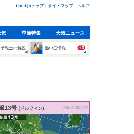
tenki.jpトップ
｜
サイトマップ
｜
ヘルプ
天気
季節特集
天気ニュース
象予報士の解説
熱中症情報
注目
風13号
(ドルフィン)
09日02:00現在