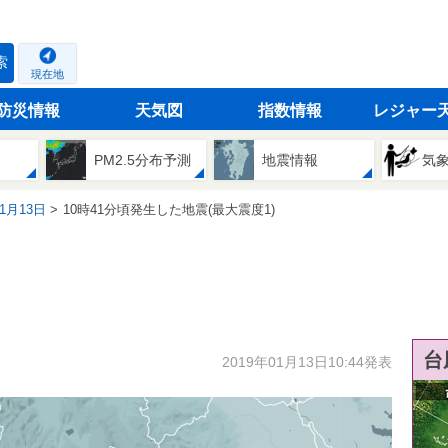
索
現在地
防災情報
天気図
指数情報
レジャー
PM2.5分布予測
地震情報
気
01月13日
10時41分頃発生した地震(最大震度1)
台
2019年01月13日10:44発表