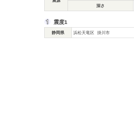
震源
深さ
震度1
静岡県
浜松天竜区
掛川市