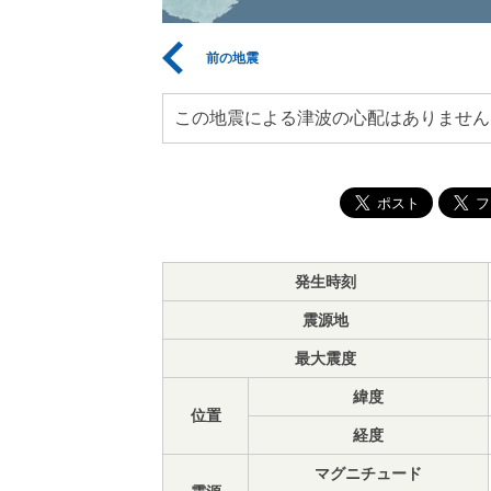
前の地震
この地震による津波の心配はありません
発生時刻
震源地
最大震度
緯度
位置
経度
マグニチュード