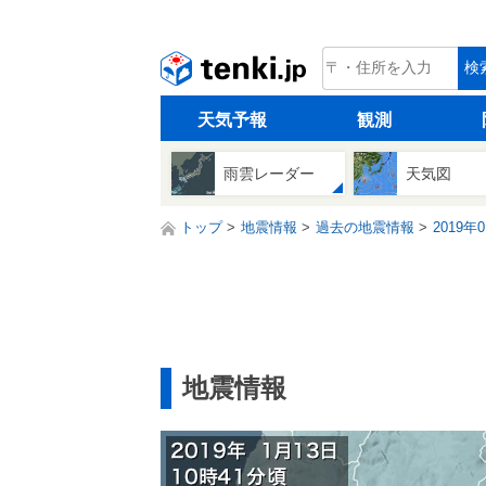
tenki.jp
検
天気予報
観測
雨雲レーダー
天気図
トップ
地震情報
過去の地震情報
2019年
地震情報