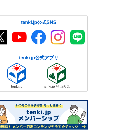
tenki.jp公式SNS
tenki.jp公式アプリ
tenki.jp
tenki.jp 登山天気