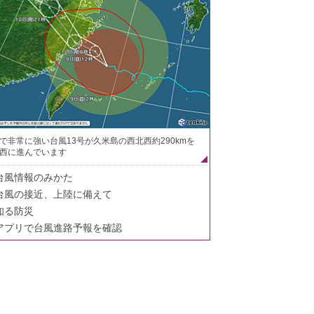
で非常に強い台風13号が久米島の西北西約290kmを
西に進んでいます
台風情報のみかた
台風の接近、上陸に備えて
知る防災
アプリで台風進路予報を確認