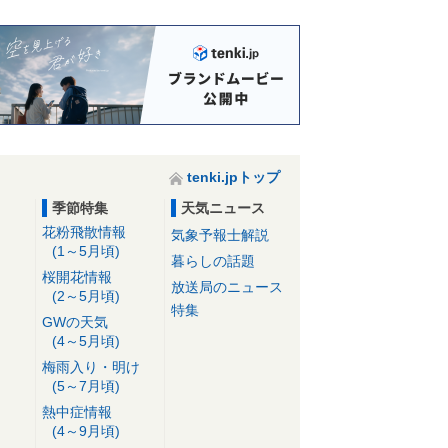
tenki.jpトップ
季節特集
天気ニュース
花粉飛散情報
気象予報士解説
(1～5月頃)
暮らしの話題
桜開花情報
放送局のニュース
(2～5月頃)
特集
GWの天気
(4～5月頃)
梅雨入り・明け
(5～7月頃)
熱中症情報
(4～9月頃)