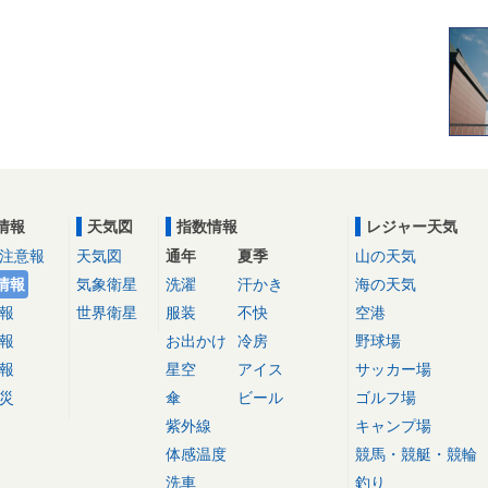
情報
天気図
指数情報
レジャー天気
注意報
天気図
通年
夏季
山の天気
情報
気象衛星
洗濯
汗かき
海の天気
報
世界衛星
服装
不快
空港
報
お出かけ
冷房
野球場
報
星空
アイス
サッカー場
災
傘
ビール
ゴルフ場
紫外線
キャンプ場
体感温度
競馬・競艇・競輪
洗車
釣り