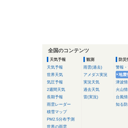
全国のコンテンツ
天気予報
観測
防災
天気予報
雨雲(過去)
警報・
世界天気
アメダス実況
地震
気圧予報
実況天気
津波情
2週間天気
過去天気
火山情
長期予報
雷(実況)
台風情
雨雲レーダー
知る防
積雪マップ
PM2.5分布予測
世界の雨雲