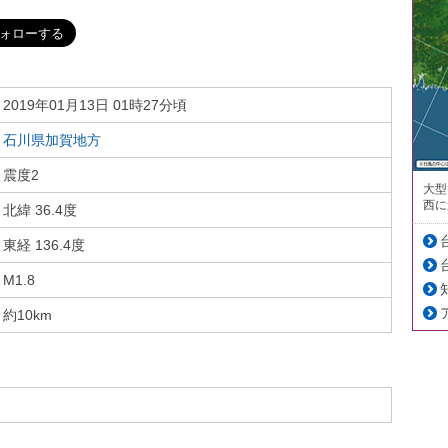
2019年01月13日 01時27分頃
石川県加賀地方
震度2
大型
西に
北緯 36.4度
東経 136.4度
M1.8
約10km