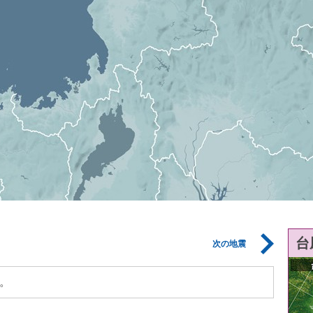
台
次の地震
。