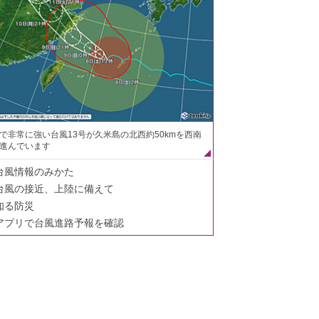
で非常に強い台風13号が久米島の北西約50kmを西南
進んでいます
台風情報のみかた
台風の接近、上陸に備えて
知る防災
アプリで台風進路予報を確認