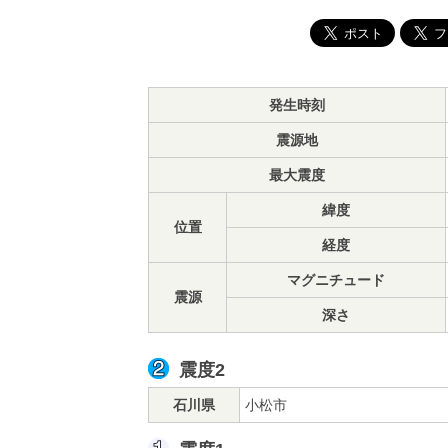
発生時刻
震源地
最大震度
緯度
位置
経度
マグニチュード
震源
深さ
震度2
石川県
小松市