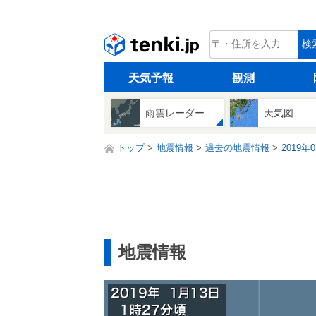
tenki.jp
検
天気予報
観測
雨雲レーダー
天気図
トップ
地震情報
過去の地震情報
2019年
地震情報