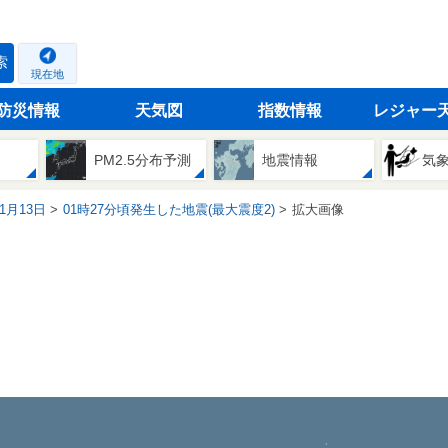
索
現在地
防災情報
天気図
指数情報
レジャー
PM2.5分布予測
地震情報
気
01月13日
01時27分頃発生した地震(最大震度2)
拡大画像