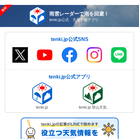
雨雲レーダーで雨を回避！
tenki.jp公式 天気予報アプリ
tenki.jp公式SNS
tenki.jp公式アプリ
tenki.jp
tenki.jp 登山天気