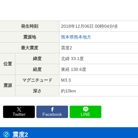
発生時刻
2018年12月06日 00時04分頃
震源地
熊本県熊本地方
最大震度
震度2
緯度
北緯 33.1度
位置
経度
東経 130.6度
マグニチュード
M3.3
震源
深さ
約10km
Twitter
Facebook
LINE
震度2