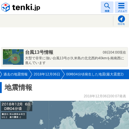
tenki.jp
検索
メニュー
現在地
台風13号情報
08日04:00現在
大型で非常に強い台風13号が久米島の北北西約40kmを南南西に
進んでいます
過去の地震情報
2018年12月06日
00時04分頃発生した地震(最大震度2)
地震情報
2018年12月06日00:07発表