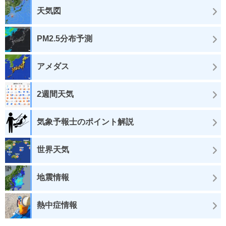
天気図
PM2.5分布予測
アメダス
2週間天気
気象予報士のポイント解説
世界天気
地震情報
熱中症情報