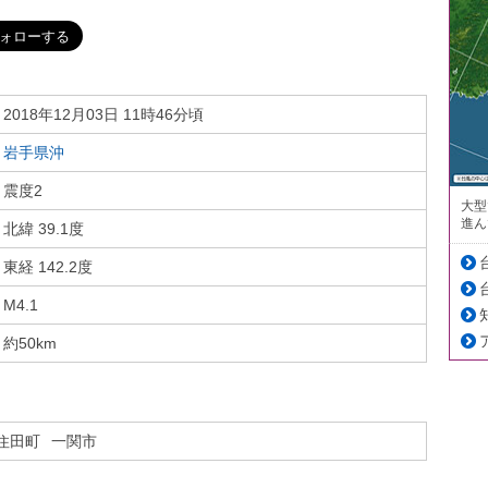
2018年12月03日 11時46分頃
岩手県沖
震度2
大型
進ん
北緯 39.1度
東経 142.2度
M4.1
約50km
住田町
一関市