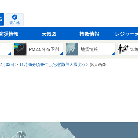
索
現在地
防災情報
天気図
指数情報
レジャー
PM2.5分布予測
地震情報
気
12月03日
11時46分頃発生した地震(最大震度2)
拡大画像