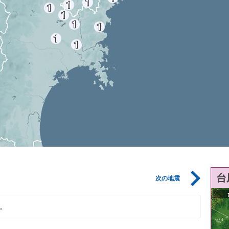
台
次の地震
。