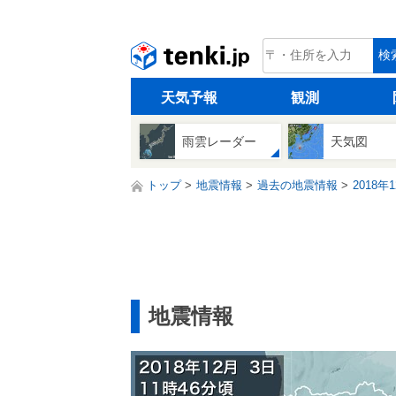
tenki.jp
検
天気予報
観測
雨雲レーダー
天気図
トップ
地震情報
過去の地震情報
2018年
地震情報