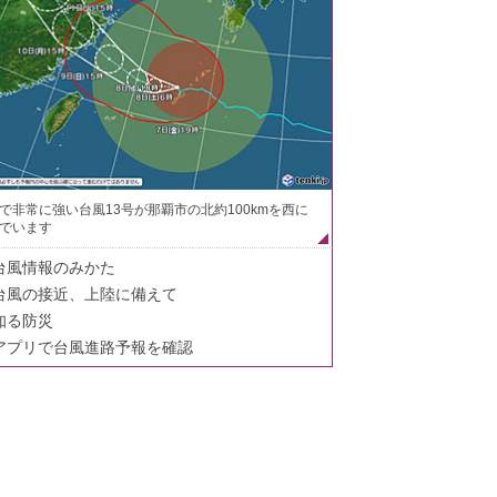
で非常に強い台風13号が那覇市の北約100kmを西に
でいます
台風情報のみかた
台風の接近、上陸に備えて
知る防災
アプリで台風進路予報を確認