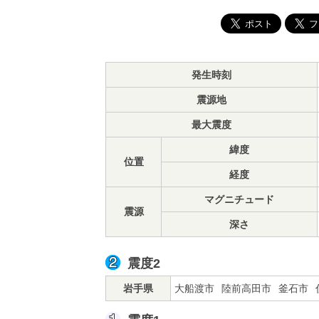
発生時刻
震源地
最大震度
緯度
位置
経度
マグニチュード
震源
深さ
震度2
岩手県
大船渡市
陸前高田市
釜石市