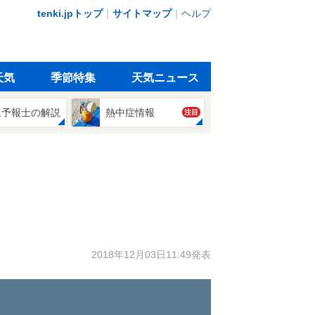
tenki.jpトップ
｜
サイトマップ
｜
ヘルプ
天気
季節特集
天気ニュース
象予報士の解説
熱中症情報
注目
2018年12月03日11:49発表