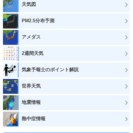
天気図
PM2.5分布予測
アメダス
2週間天気
気象予報士のポイント解説
世界天気
地震情報
熱中症情報