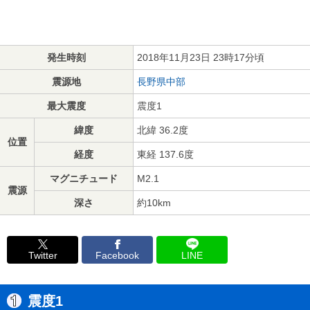
発生時刻
2018年11月23日 23時17分頃
震源地
長野県中部
最大震度
震度1
緯度
北緯 36.2度
位置
経度
東経 137.6度
マグニチュード
M2.1
震源
深さ
約10km
Twitter
Facebook
LINE
震度1