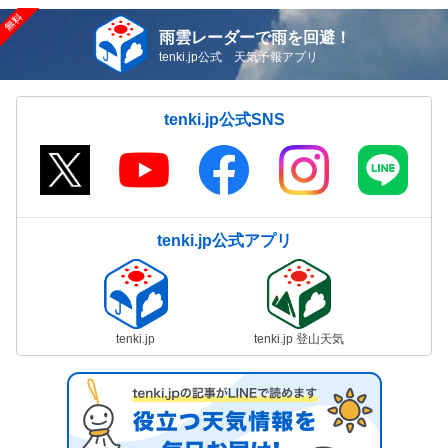
雨雲レーダーで雨を回避！
tenki.jp公式 天気予報アプリ
tenki.jp公式SNS
tenki.jp公式アプリ
tenki.jp
tenki.jp 登山天気