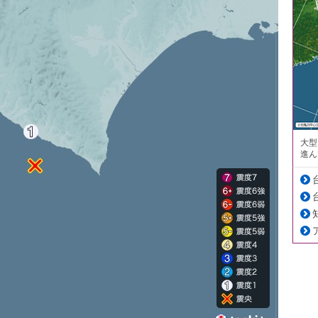
大型
進ん