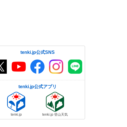
tenki.jp公式SNS
tenki.jp公式アプリ
tenki.jp
tenki.jp 登山天気