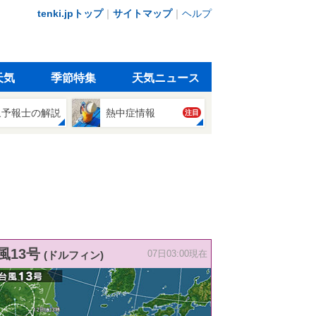
tenki.jpトップ
｜
サイトマップ
｜
ヘルプ
天気
季節特集
天気ニュース
象予報士の解説
熱中症情報
注目
風13号
(ドルフィン)
07日03:00現在