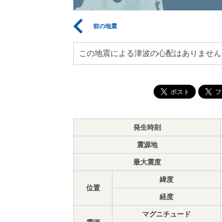
前の地震
この地震による津波の心配はありません
発生時刻
震源地
最大震度
緯度
位置
経度
マグニチュード