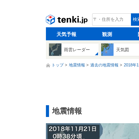
tenki.jp
検
天気予報
観測
雨雲レーダー
天気図
トップ
地震情報
過去の地震情報
2018年
地震情報