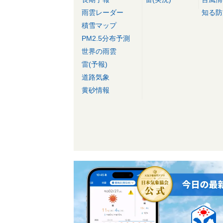
雨雲レーダー
知る防
積雪マップ
PM2.5分布予測
世界の雨雲
雷(予報)
道路気象
黄砂情報