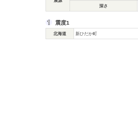
震源
深さ
震度1
北海道
新ひだか町