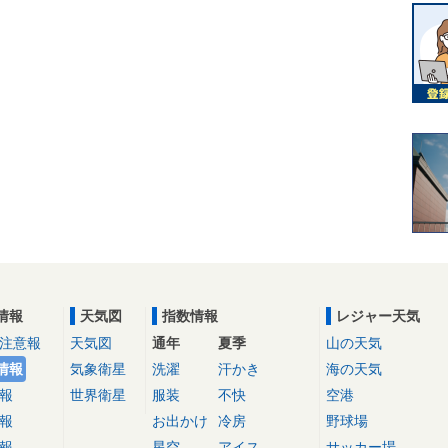
情報
天気図
指数情報
レジャー天気
注意報
天気図
通年
夏季
山の天気
情報
気象衛星
洗濯
汗かき
海の天気
報
世界衛星
服装
不快
空港
報
お出かけ
冷房
野球場
報
星空
アイス
サッカー場