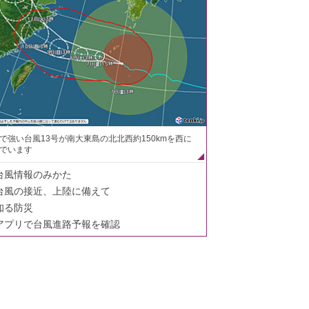
で強い台風13号が南大東島の北北西約150kmを西に
でいます
台風情報のみかた
台風の接近、上陸に備えて
知る防災
アプリで台風進路予報を確認