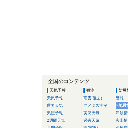
全国のコンテンツ
天気予報
観測
防災
天気予報
雨雲(過去)
警報・
世界天気
アメダス実況
地震
気圧予報
実況天気
津波情
2週間天気
過去天気
火山情
長期予報
雷(実況)
台風情