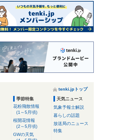
tenki.jpトップ
季節特集
天気ニュース
花粉飛散情報
気象予報士解説
(1～5月頃)
暮らしの話題
桜開花情報
放送局のニュース
(2～5月頃)
特集
GWの天気