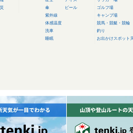
災
傘
ビール
ゴルフ場
紫外線
キャンプ場
体感温度
競馬・競艇・競輪
洗車
釣り
睡眠
お出かけスポット