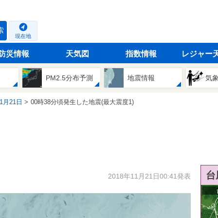
索
現在地
防災情報
天気図
指数情報
レジャー
PM2.5分布予測
地震情報
気
11月21日
00時38分頃発生した地震(最大震度1)
台
2018年11月21日00:41発表