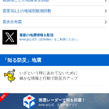
震度3以上の地域別観測回数
震央分布図
最新の地震情報を配信
tenki.jp公式X（旧Twitter）をご利用ください。
「知る防災」地震
いざという時にあわてないために
確かな情報と行動で防災力アップ
雨雲レーダーで雨を回避！
tenki.jp公式 天気予報アプリ