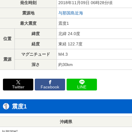
発生時刻
2018年11月09日 06時28分頃
震源地
与那国島近海
最大震度
震度1
緯度
北緯 24.0度
位置
経度
東経 122.7度
マグニチュード
M4.3
震源
深さ
約30km
Twitter
Facebook
LINE
震度1
沖縄県
与那国町