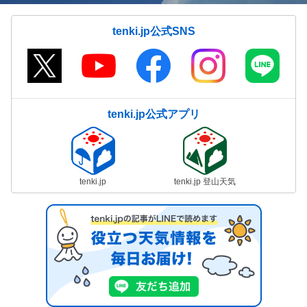
tenki.jp公式SNS
tenki.jp公式アプリ
tenki.jp
tenki.jp 登山天気