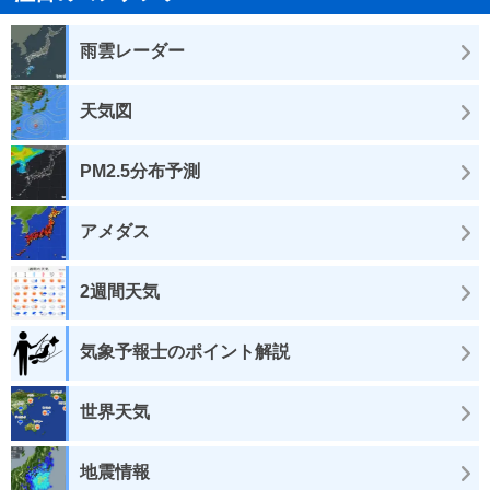
雨雲レーダー
天気図
PM2.5分布予測
アメダス
2週間天気
気象予報士のポイント解説
世界天気
地震情報