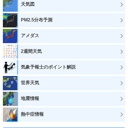
天気図
PM2.5分布予測
アメダス
2週間天気
気象予報士のポイント解説
世界天気
地震情報
熱中症情報