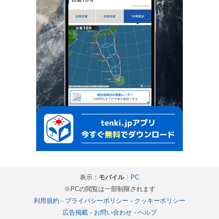
表示：
モバイル
｜
PC
※PCの閲覧は一部制限されます
利用規約
-
プライバシーポリシー
-
クッキーポリシー
広告掲載
-
お問い合わせ
-
ヘルプ