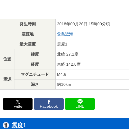
発生時刻
2018年09月26日 15時00分頃
震源地
父島近海
最大震度
震度1
緯度
北緯 27.1度
位置
経度
東経 142.8度
マグニチュード
M4.6
震源
深さ
約10km
Twitter
Facebook
LINE
震度1