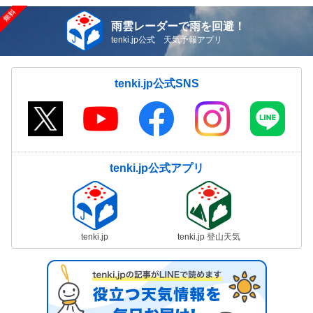
雨雲レーダーで雨を回避！
tenki.jp公式 天気予報アプリ
tenki.jp公式SNS
tenki.jp公式アプリ
tenki.jp
tenki.jp 登山天気