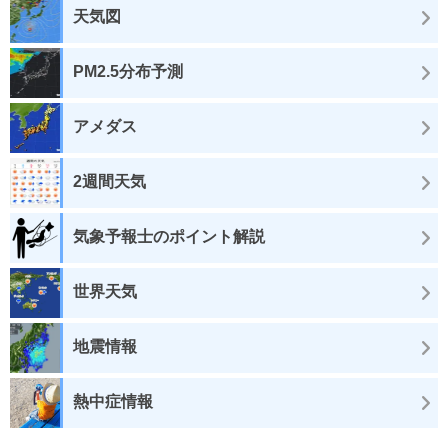
天気図
PM2.5分布予測
アメダス
2週間天気
気象予報士のポイント解説
世界天気
地震情報
熱中症情報