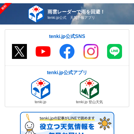
雨雲レーダーで雨を回避！
tenki.jp公式 天気予報アプリ
tenki.jp公式SNS
tenki.jp公式アプリ
tenki.jp
tenki.jp 登山天気