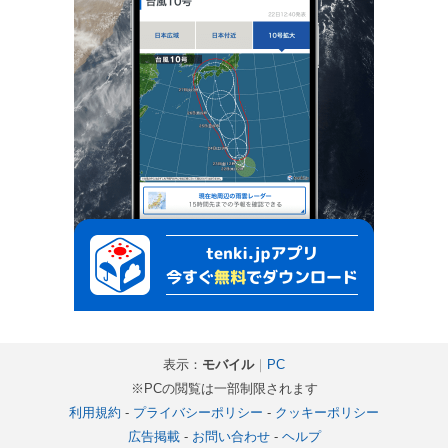
表示：
モバイル
｜
PC
※PCの閲覧は一部制限されます
利用規約
-
プライバシーポリシー
-
クッキーポリシー
広告掲載
-
お問い合わせ
-
ヘルプ