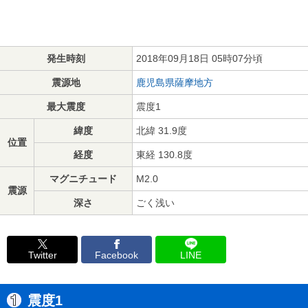
発生時刻
2018年09月18日 05時07分頃
震源地
鹿児島県薩摩地方
最大震度
震度1
緯度
北緯 31.9度
位置
経度
東経 130.8度
マグニチュード
M2.0
震源
深さ
ごく浅い
Twitter
Facebook
LINE
震度1