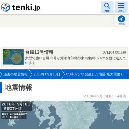
tenki.jp
検索
メニュー
現在地
台風13号情報
07日04:00現在
大型で強い台風13号が沖永良部島の東南東約160kmを西に進んで
います
過去の地震情報
2018年09月18日
05時07分頃発生した地震(最大震度1)
地震情報
2018年09月18日05:14発表