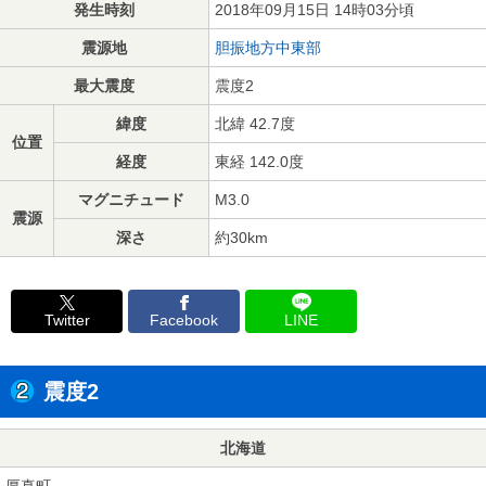
発生時刻
2018年09月15日 14時03分頃
震源地
胆振地方中東部
最大震度
震度2
緯度
北緯 42.7度
位置
経度
東経 142.0度
マグニチュード
M3.0
震源
深さ
約30km
Twitter
Facebook
LINE
震度2
北海道
厚真町