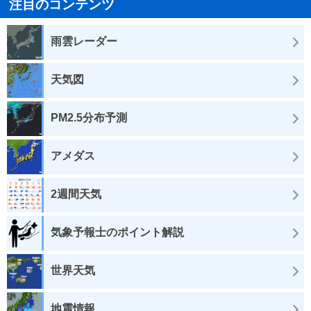
注目のコンテンツ
雨雲レーダー
天気図
PM2.5分布予測
アメダス
2週間天気
気象予報士のポイント解説
世界天気
地震情報