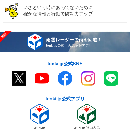
いざという時にあわてないために
確かな情報と行動で防災力アップ
雨雲レーダーで雨を回避！
tenki.jp公式 天気予報アプリ
tenki.jp公式SNS
tenki.jp公式アプリ
tenki.jp
tenki.jp 登山天気