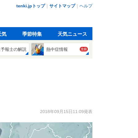
tenki.jpトップ
｜
サイトマップ
｜
ヘルプ
天気
季節特集
天気ニュース
象予報士の解説
熱中症情報
注目
2018年09月15日11:09発表