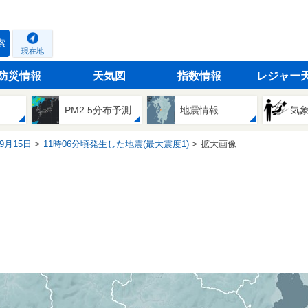
索
現在地
防災情報
天気図
指数情報
レジャー
PM2.5分布予測
地震情報
気
09月15日
11時06分頃発生した地震(最大震度1)
拡大画像