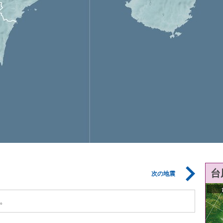
台
次の地震
。