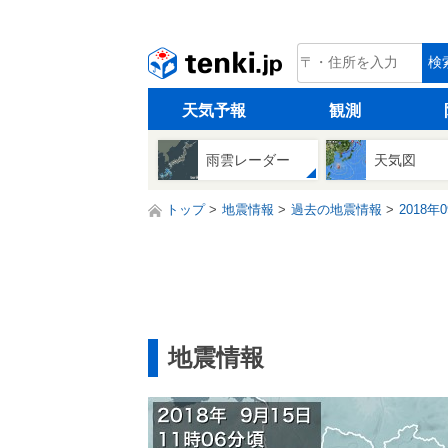
tenki.jp
検
天気予報
観測
雨雲レーダー
天気図
トップ
地震情報
過去の地震情報
2018年
地震情報