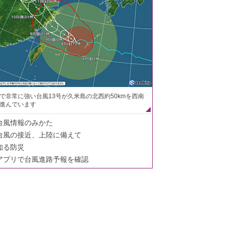
で非常に強い台風13号が久米島の北西約50kmを西南
進んでいます
台風情報のみかた
台風の接近、上陸に備えて
知る防災
アプリで台風進路予報を確認