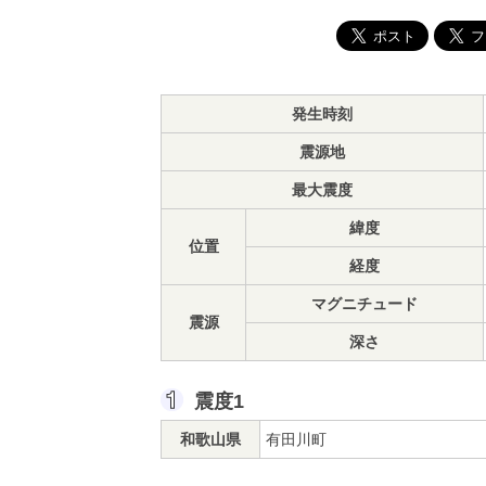
発生時刻
震源地
最大震度
緯度
位置
経度
マグニチュード
震源
深さ
震度1
和歌山県
有田川町