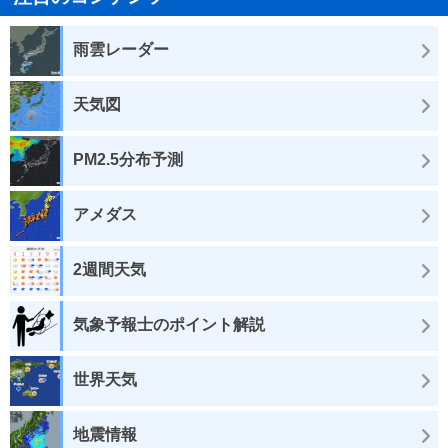
雨雲レーダー
天気図
PM2.5分布予測
アメダス
2週間天気
気象予報士のポイント解説
世界天気
地震情報