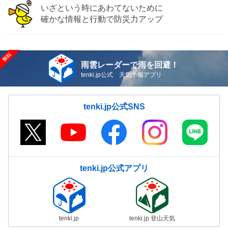
いざという時にあわてないために
確かな情報と行動で防災力アップ
雨雲レーダーで雨を回避！
tenki.jp公式 天気予報アプリ
tenki.jp公式SNS
tenki.jp公式アプリ
tenki.jp
tenki.jp 登山天気