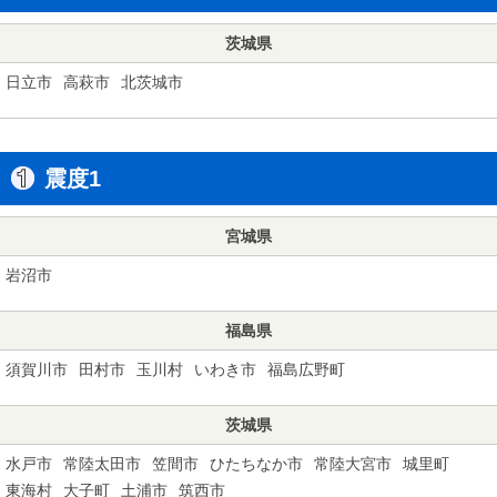
茨城県
日立市
高萩市
北茨城市
震度1
宮城県
岩沼市
福島県
須賀川市
田村市
玉川村
いわき市
福島広野町
茨城県
水戸市
常陸太田市
笠間市
ひたちなか市
常陸大宮市
城里町
東海村
大子町
土浦市
筑西市