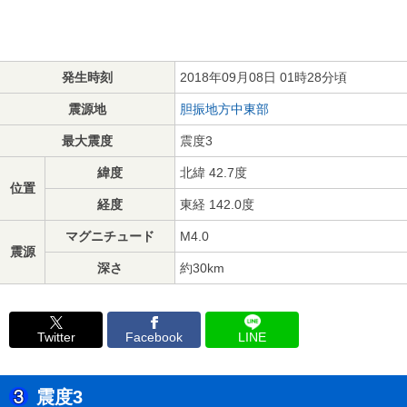
発生時刻
2018年09月08日 01時28分頃
震源地
胆振地方中東部
最大震度
震度3
緯度
北緯 42.7度
位置
経度
東経 142.0度
マグニチュード
M4.0
震源
深さ
約30km
Twitter
Facebook
LINE
震度3