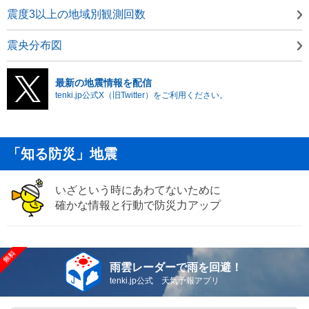
震度3以上の地域別観測回数
震央分布図
最新の地震情報を配信
tenki.jp公式X（旧Twitter）をご利用ください。
「知る防災」地震
いざという時にあわてないために
確かな情報と行動で防災力アップ
雨雲レーダーで雨を回避！
tenki.jp公式 天気予報アプリ