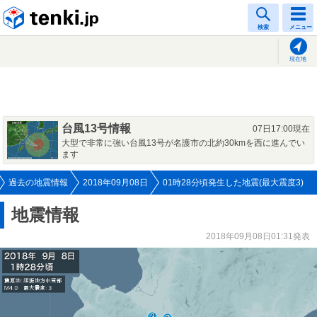
tenki.jp
検索
メニュー
現在地
台風13号情報
07日17:00現在
大型で非常に強い台風13号が名護市の北約30kmを西に進んでい
ます
過去の地震情報
2018年09月08日
01時28分頃発生した地震(最大震度3)
地震情報
2018年09月08日01:31発表