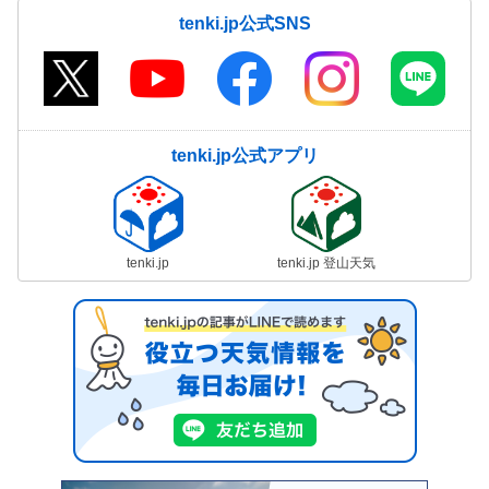
tenki.jp公式SNS
tenki.jp公式アプリ
tenki.jp
tenki.jp 登山天気