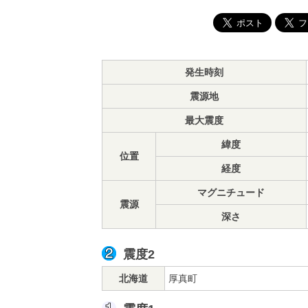
発生時刻
震源地
最大震度
緯度
位置
経度
マグニチュード
震源
深さ
震度2
北海道
厚真町