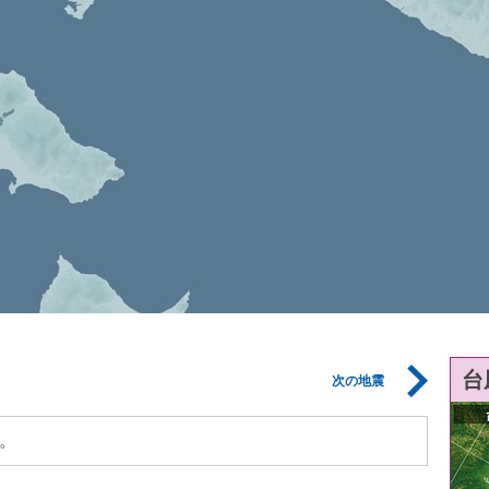
台
次の地震
。