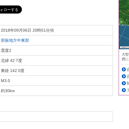
2018年09月06日 20時51分頃
胆振地方中東部
震度2
大型
西に
北緯 42.7度
東経 142.0度
M3.0
約30km