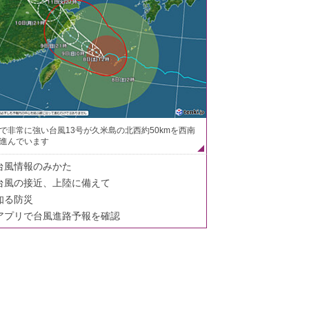
で非常に強い台風13号が久米島の北西約50kmを西南
進んでいます
台風情報のみかた
台風の接近、上陸に備えて
知る防災
アプリで台風進路予報を確認