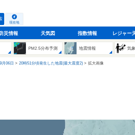
索
現在地
防災情報
天気図
指数情報
レジャー
PM2.5分布予測
地震情報
気
09月06日
20時51分頃発生した地震(最大震度2)
拡大画像