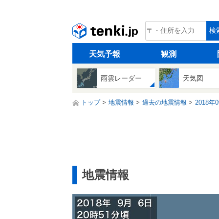
tenki.jp
検
天気予報
観測
雨雲レーダー
天気図
トップ
地震情報
過去の地震情報
2018年
地震情報