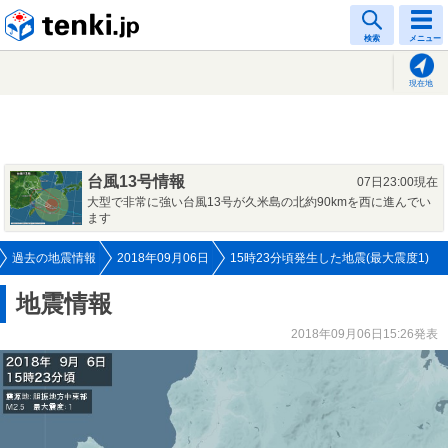
tenki.jp
検索
メニュー
現在地
台風13号情報
07日23:00現在
大型で非常に強い台風13号が久米島の北約90kmを西に進んでい
ます
過去の地震情報
2018年09月06日
15時23分頃発生した地震(最大震度1)
地震情報
2018年09月06日15:26発表