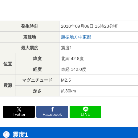
発生時刻
2018年09月06日 15時23分頃
震源地
胆振地方中東部
最大震度
震度1
緯度
北緯 42.8度
位置
経度
東経 142.0度
マグニチュード
M2.5
震源
深さ
約30km
Twitter
Facebook
LINE
震度1