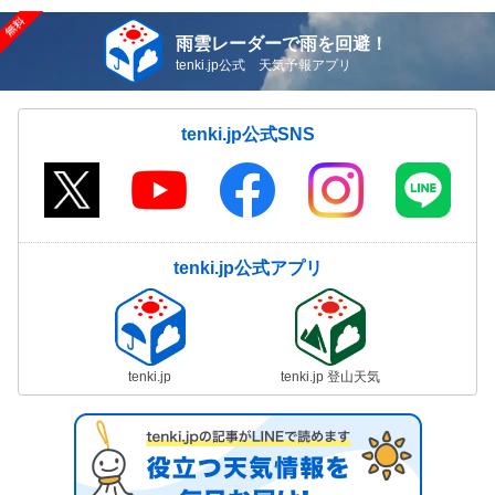
雨雲レーダーで雨を回避！
tenki.jp公式 天気予報アプリ
tenki.jp公式SNS
tenki.jp公式アプリ
tenki.jp
tenki.jp 登山天気