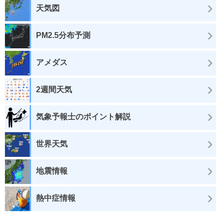
天気図
PM2.5分布予測
アメダス
2週間天気
気象予報士のポイント解説
世界天気
地震情報
熱中症情報