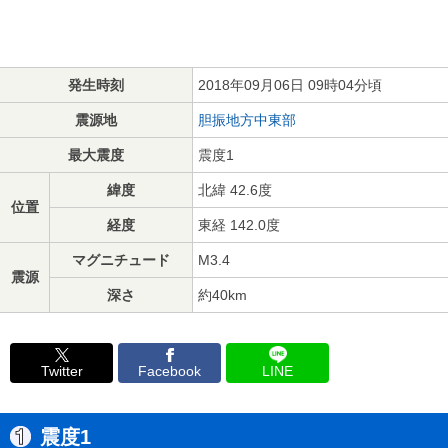
発生時刻
2018年09月06日 09時04分頃
震源地
胆振地方中東部
最大震度
震度1
緯度
北緯 42.6度
位置
経度
東経 142.0度
マグニチュード
M3.4
震源
深さ
約40km
Twitter
Facebook
LINE
震度1