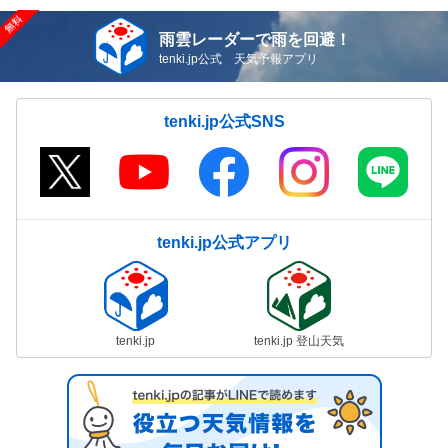
雨雲レーダーで雨を回避！
tenki.jp公式 天気予報アプリ
tenki.jp公式SNS
tenki.jp公式アプリ
tenki.jp
tenki.jp 登山天気