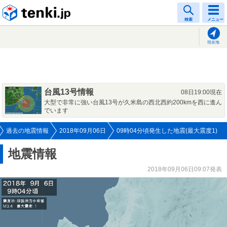
tenki.jp
検索
メニュー
現在地
台風13号情報
08日19:00現在
大型で非常に強い台風13号が久米島の西北西約200kmを西に進ん
でいます
過去の地震情報
2018年09月06日
09時04分頃発生した地震(最大震度1)
地震情報
2018年09月06日09:07発表