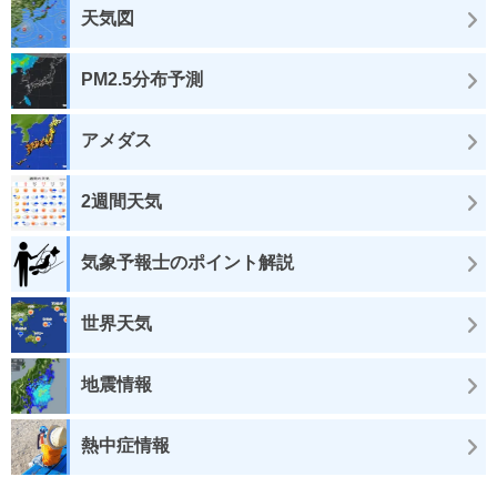
天気図
PM2.5分布予測
アメダス
2週間天気
気象予報士のポイント解説
世界天気
地震情報
熱中症情報