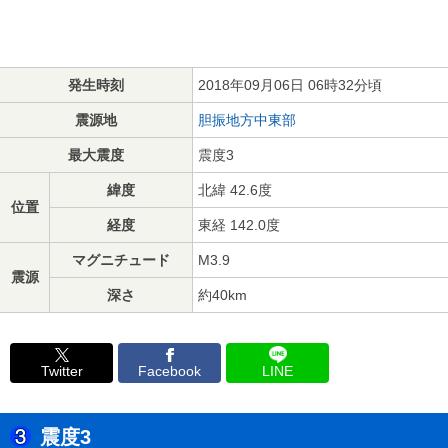
発生時刻
2018年09月06日 06時32分頃
震源地
胆振地方中東部
最大震度
震度3
緯度
北緯 42.6度
位置
経度
東経 142.0度
マグニチュード
M3.9
震源
深さ
約40km
Twitter
Facebook
LINE
震度3