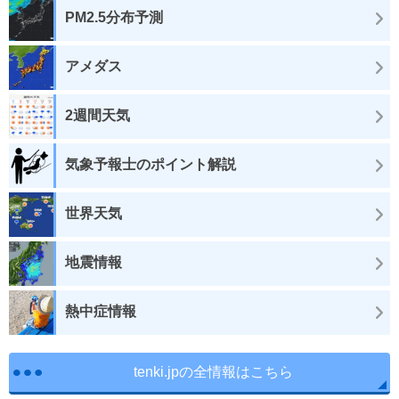
PM2.5分布予測
アメダス
2週間天気
気象予報士のポイント解説
世界天気
地震情報
熱中症情報
tenki.jpの全情報はこちら