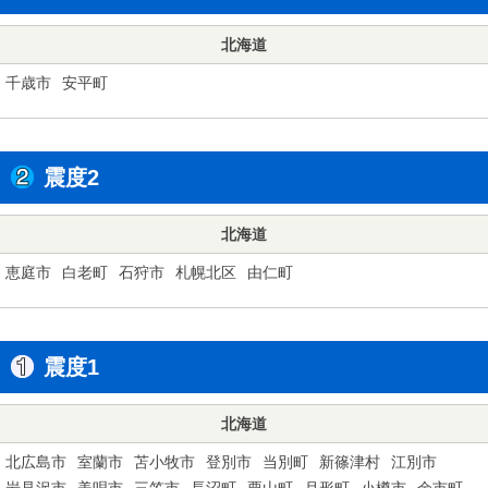
北海道
千歳市
安平町
震度2
北海道
恵庭市
白老町
石狩市
札幌北区
由仁町
震度1
北海道
北広島市
室蘭市
苫小牧市
登別市
当別町
新篠津村
江別市
岩見沢市
美唄市
三笠市
長沼町
栗山町
月形町
小樽市
余市町