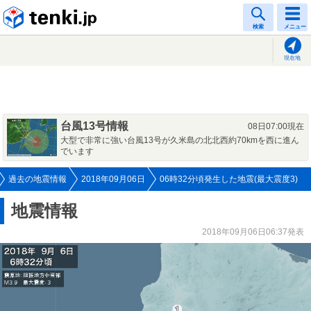
tenki.jp
検索
メニュー
現在地
台風13号情報
08日07:00現在
大型で非常に強い台風13号が久米島の北北西約70kmを西に進ん
でいます
過去の地震情報
2018年09月06日
06時32分頃発生した地震(最大震度3)
地震情報
2018年09月06日06:37発表