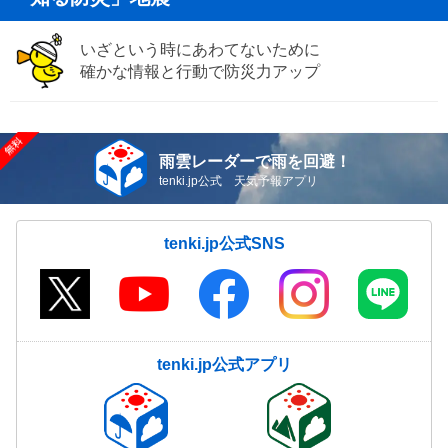
いざという時にあわてないために
確かな情報と行動で防災力アップ
雨雲レーダーで雨を回避！
tenki.jp公式 天気予報アプリ
tenki.jp公式SNS
tenki.jp公式アプリ