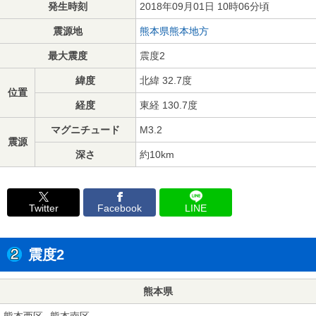
発生時刻
2018年09月01日 10時06分頃
震源地
熊本県熊本地方
最大震度
震度2
緯度
北緯 32.7度
位置
経度
東経 130.7度
マグニチュード
M3.2
震源
深さ
約10km
Twitter
Facebook
LINE
震度2
熊本県
熊本西区
熊本南区