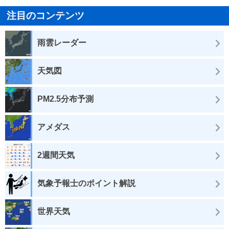
注目のコンテンツ
雨雲レーダー
天気図
PM2.5分布予測
アメダス
2週間天気
気象予報士のポイント解説
世界天気