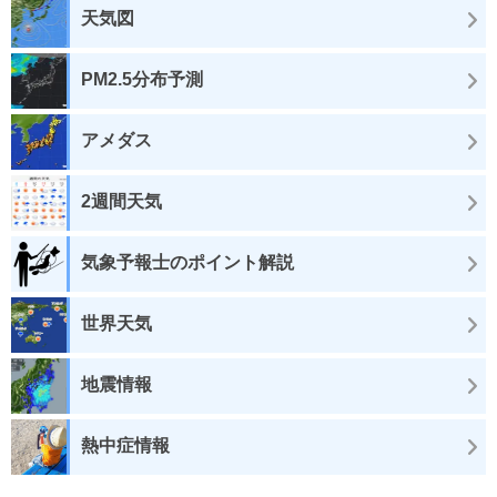
天気図
PM2.5分布予測
アメダス
2週間天気
気象予報士のポイント解説
世界天気
地震情報
熱中症情報