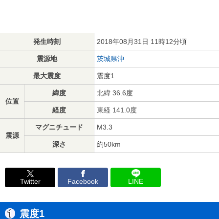
発生時刻
2018年08月31日 11時12分頃
震源地
茨城県沖
最大震度
震度1
緯度
北緯 36.6度
位置
経度
東経 141.0度
マグニチュード
M3.3
震源
深さ
約50km
Twitter
Facebook
LINE
震度1