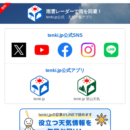
雨雲レーダーで雨を回避！
tenki.jp公式 天気予報アプリ
tenki.jp公式SNS
tenki.jp公式アプリ
tenki.jp
tenki.jp 登山天気