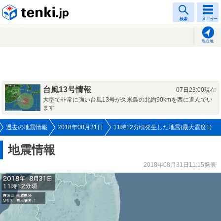
tenki.jp
検索
メニュー
現在地
台風13号情報
07日23:00現在
大型で非常に強い台風13号が久米島の北約90kmを西に進んでい
ます
過去の地震情報
2018年08月31日
11時12分頃発生した地震(最大震度1)
地震情報
2018年08月31日11:15発表