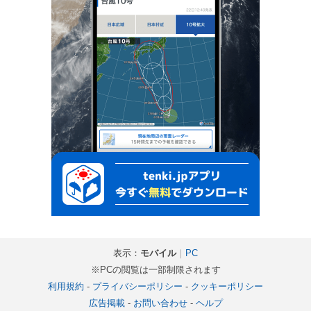
表示：
モバイル
｜
PC
※PCの閲覧は一部制限されます
利用規約
-
プライバシーポリシー
-
クッキーポリシー
広告掲載
-
お問い合わせ
-
ヘルプ