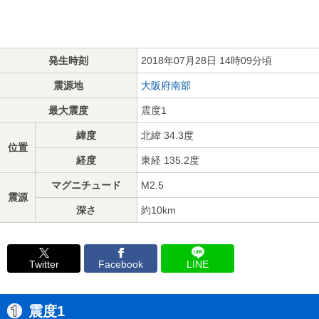
発生時刻
2018年07月28日 14時09分頃
震源地
大阪府南部
最大震度
震度1
緯度
北緯 34.3度
位置
経度
東経 135.2度
マグニチュード
M2.5
震源
深さ
約10km
Twitter
Facebook
LINE
震度1