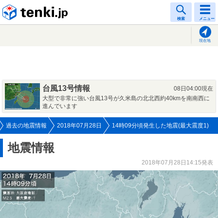
tenki.jp
検索
メニュー
現在地
台風13号情報
08日04:00現在
大型で非常に強い台風13号が久米島の北北西約40kmを南南西に
進んでいます
過去の地震情報
2018年07月28日
14時09分頃発生した地震(最大震度1)
地震情報
2018年07月28日14:15発表