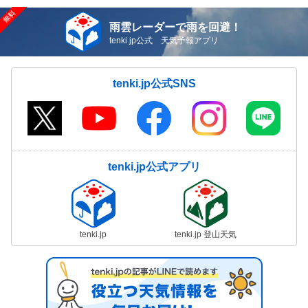
雨雲レーダーで雨を回避！
tenki.jp公式 天気予報アプリ
tenki.jp公式SNS
tenki.jp公式アプリ
tenki.jp
tenki.jp 登山天気