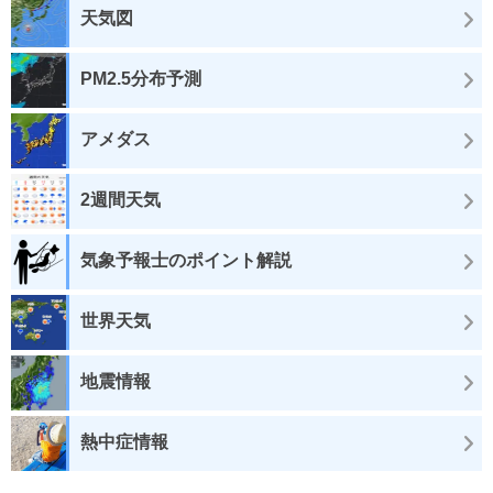
天気図
PM2.5分布予測
アメダス
2週間天気
気象予報士のポイント解説
世界天気
地震情報
熱中症情報