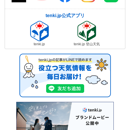
tenki.jp公式アプリ
tenki.jp
tenki.jp 登山天気