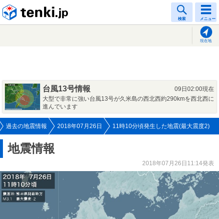
tenki.jp
検索
メニュー
現在地
台風13号情報
09日02:00現在
大型で非常に強い台風13号が久米島の西北西約290kmを西北西に
進んでいます
過去の地震情報
2018年07月26日
11時10分頃発生した地震(最大震度2)
地震情報
2018年07月26日11:14発表