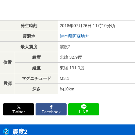
発生時刻
2018年07月26日 11時10分頃
震源地
熊本県阿蘇地方
最大震度
震度2
緯度
北緯 32.9度
位置
経度
東経 131.0度
マグニチュード
M3.1
震源
深さ
約10km
Twitter
Facebook
LINE
震度2