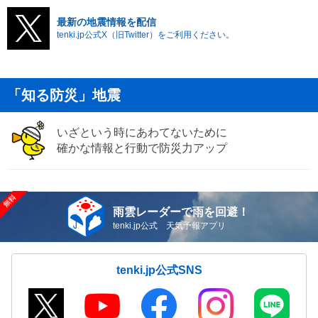
最新の地震情報を配信
tenki.jp公式X（旧Twitter）をご利用ください。
「知る防災」地震
いざという時にあわてないために
確かな情報と行動で防災力アップ
雨雲レーダーで雨を回避！
tenki.jp公式 天気予報アプリ
tenki.jp公式SNS