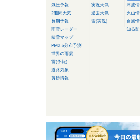
気圧予報
実況天気
津波情
2週間天気
過去天気
火山情
長期予報
雷(実況)
台風情
雨雲レーダー
知る防
積雪マップ
PM2.5分布予測
世界の雨雲
雷(予報)
道路気象
黄砂情報