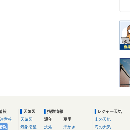
情報
天気図
指数情報
レジャー天気
注意報
天気図
通年
夏季
山の天気
情報
気象衛星
洗濯
汗かき
海の天気