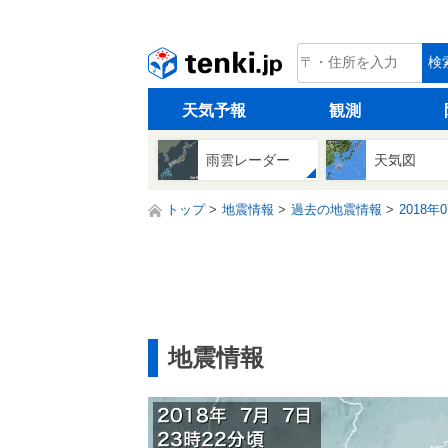
tenki.jp
検
天気予報
観測
雨雲レーダー
天気図
トップ
地震情報
過去の地震情報
2018年
地震情報