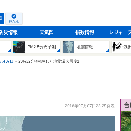
索
現在地
防災情報
天気図
指数情報
レジャー
PM2.5分布予測
地震情報
気
07月07日
23時22分頃発生した地震(最大震度1)
台
2018年07月07日23:25発表