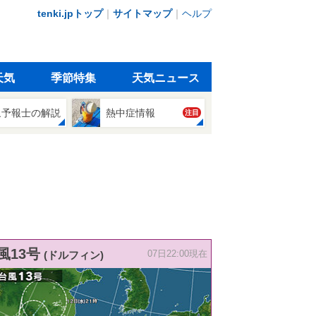
tenki.jpトップ
｜
サイトマップ
｜
ヘルプ
天気
季節特集
天気ニュース
象予報士の解説
熱中症情報
注目
風13号
(ドルフィン)
07日22:00現在