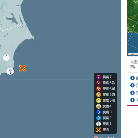
大型
西に