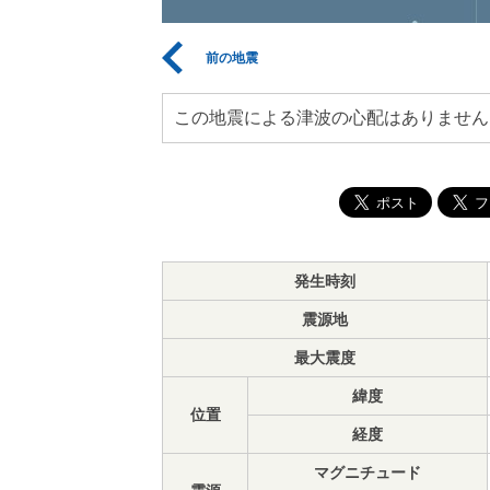
前の地震
この地震による津波の心配はありません
発生時刻
震源地
最大震度
緯度
位置
経度
マグニチュード