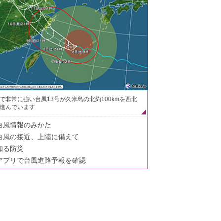
で非常に強い台風13号が久米島の北約100kmを西北
進んでいます
台風情報のみかた
台風の接近、上陸に備えて
知る防災
アプリで台風進路予報を確認