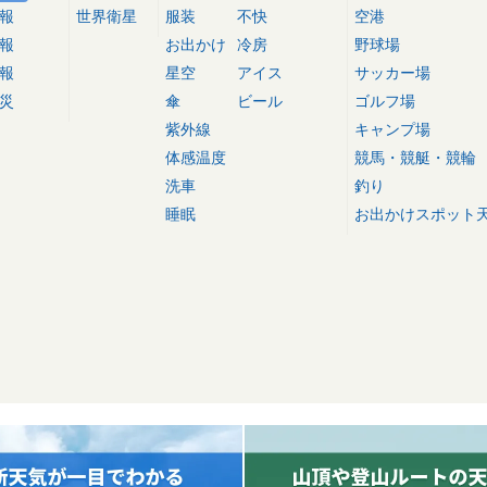
報
世界衛星
服装
不快
空港
報
お出かけ
冷房
野球場
報
星空
アイス
サッカー場
災
傘
ビール
ゴルフ場
紫外線
キャンプ場
体感温度
競馬・競艇・競輪
洗車
釣り
睡眠
お出かけスポット