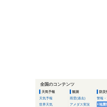
全国のコンテンツ
天気予報
観測
防災
天気予報
雨雲(過去)
警報・
世界天気
アメダス実況
地震