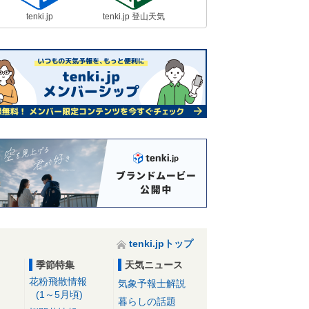
tenki.jp
tenki.jp 登山天気
tenki.jpトップ
季節特集
天気ニュース
花粉飛散情報
気象予報士解説
(1～5月頃)
暮らしの話題