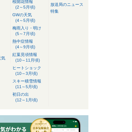
桜開花情報
放送局のニュース
(2～5月頃)
特集
GWの天気
(4～5月頃)
梅雨入り・明け
(5～7月頃)
熱中症情報
(4～9月頃)
紅葉見頃情報
天気
(10～11月頃)
ヒートショック
(10～3月頃)
スキー積雪情報
(11～5月頃)
初日の出
(12～1月頃)