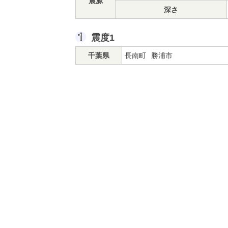
震源
深さ
震度1
千葉県
長南町
勝浦市