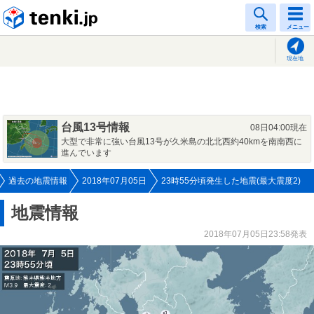
tenki.jp
検索
メニュー
現在地
台風13号情報
08日04:00現在
大型で非常に強い台風13号が久米島の北北西約40kmを南南西に
進んでいます
過去の地震情報
2018年07月05日
23時55分頃発生した地震(最大震度2)
地震情報
2018年07月05日23:58発表