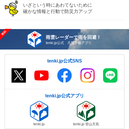
いざという時にあわてないために
確かな情報と行動で防災力アップ
雨雲レーダーで雨を回避！
tenki.jp公式 天気予報アプリ
tenki.jp公式SNS
tenki.jp公式アプリ
tenki.jp
tenki.jp 登山天気