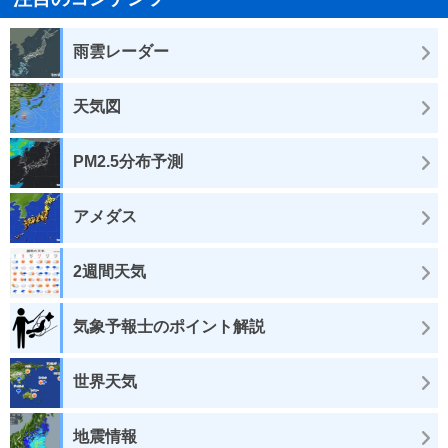
雨雲レーダー
天気図
PM2.5分布予測
アメダス
2週間天気
気象予報士のポイント解説
世界天気
地震情報