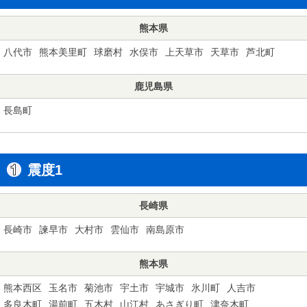
熊本県
八代市
熊本美里町
球磨村
水俣市
上天草市
天草市
芦北町
鹿児島県
長島町
震度1
長崎県
長崎市
諫早市
大村市
雲仙市
南島原市
熊本県
熊本西区
玉名市
菊池市
宇土市
宇城市
氷川町
人吉市
多良木町
湯前町
五木村
山江村
あさぎり町
津奈木町