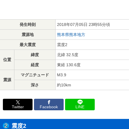
発生時刻
2018年07月05日 23時55分頃
震源地
熊本県熊本地方
最大震度
震度2
緯度
北緯 32.5度
位置
経度
東経 130.6度
マグニチュード
M3.9
震源
深さ
約10km
Twitter
Facebook
LINE
震度2