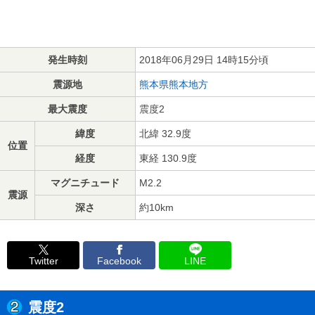
発生時刻
2018年06月29日 14時15分頃
震源地
熊本県熊本地方
最大震度
震度2
緯度
北緯 32.9度
位置
経度
東経 130.9度
マグニチュード
M2.2
震源
深さ
約10km
Twitter
Facebook
LINE
震度2