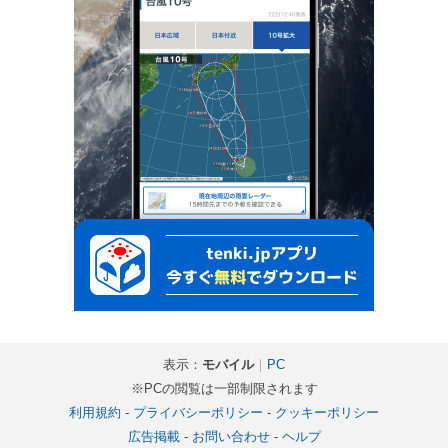
表示：
モバイル
｜
PC
※PCの閲覧は一部制限されます
利用規約
-
プライバシーポリシー
-
クッキーポリシー
広告掲載
-
お問い合わせ
-
ヘルプ