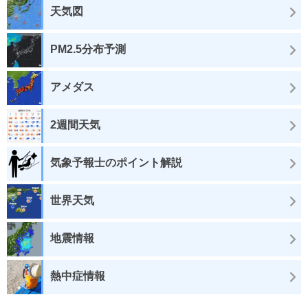
天気図
PM2.5分布予測
アメダス
2週間天気
気象予報士のポイント解説
世界天気
地震情報
熱中症情報