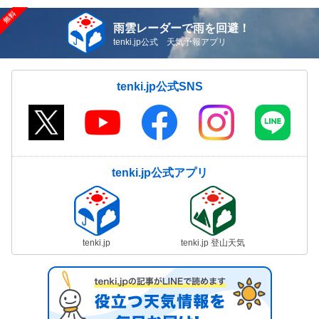
雨雲レーダーで雨を回避！
tenki.jp公式 天気予報アプリ
tenki.jp公式SNS
tenki.jp公式アプリ
tenki.jp
tenki.jp 登山天気