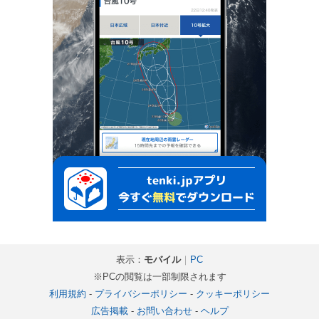
表示：
モバイル
｜
PC
※PCの閲覧は一部制限されます
利用規約
-
プライバシーポリシー
-
クッキーポリシー
広告掲載
-
お問い合わせ
-
ヘルプ