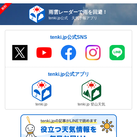
雨雲レーダーで雨を回避！
tenki.jp公式 天気予報アプリ
tenki.jp公式SNS
tenki.jp公式アプリ
tenki.jp
tenki.jp 登山天気