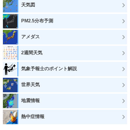
天気図
PM2.5分布予測
アメダス
2週間天気
気象予報士のポイント解説
世界天気
地震情報
熱中症情報