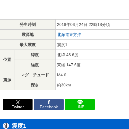
発生時刻
2018年06月24日 22時18分頃
震源地
北海道東方沖
最大震度
震度1
緯度
北緯 43.6度
位置
経度
東経 147.6度
マグニチュード
M4.6
震源
深さ
約30km
Twitter
Facebook
LINE
震度1