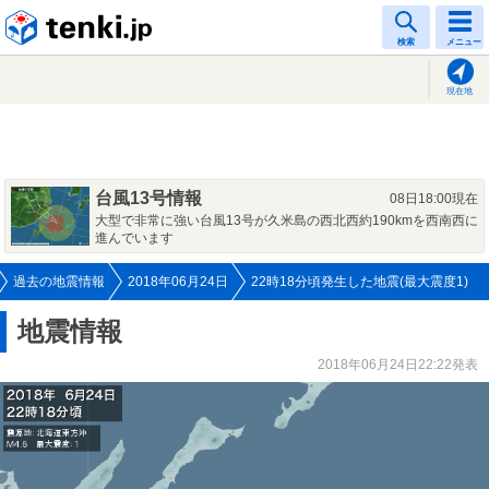
tenki.jp
検索
メニュー
現在地
台風13号情報
08日18:00現在
大型で非常に強い台風13号が久米島の西北西約190kmを西南西に
進んでいます
過去の地震情報
2018年06月24日
22時18分頃発生した地震(最大震度1)
地震情報
2018年06月24日22:22発表