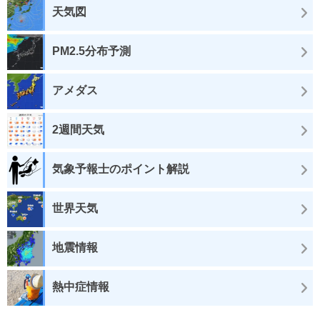
天気図
PM2.5分布予測
アメダス
2週間天気
気象予報士のポイント解説
世界天気
地震情報
熱中症情報