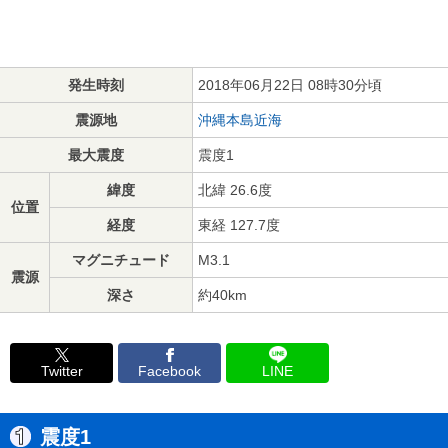
発生時刻
2018年06月22日 08時30分頃
震源地
沖縄本島近海
最大震度
震度1
緯度
北緯 26.6度
位置
経度
東経 127.7度
マグニチュード
M3.1
震源
深さ
約40km
Twitter
Facebook
LINE
震度1