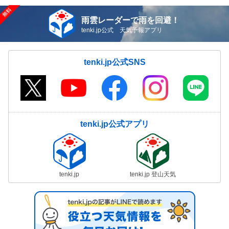
雨雲レーダーで雨を回避！
tenki.jp公式 天気予報アプリ
tenki.jp公式SNS
tenki.jp公式アプリ
tenki.jp
tenki.jp 登山天気