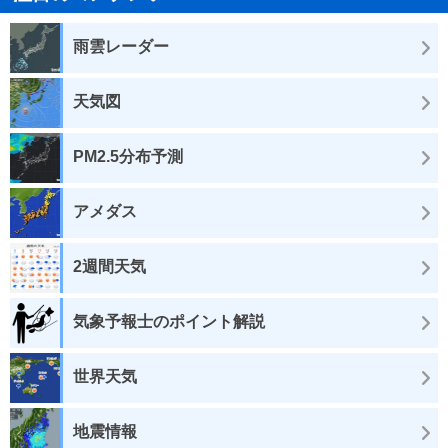
雨雲レーダー
天気図
PM2.5分布予測
アメダス
2週間天気
気象予報士のポイント解説
世界天気
地震情報