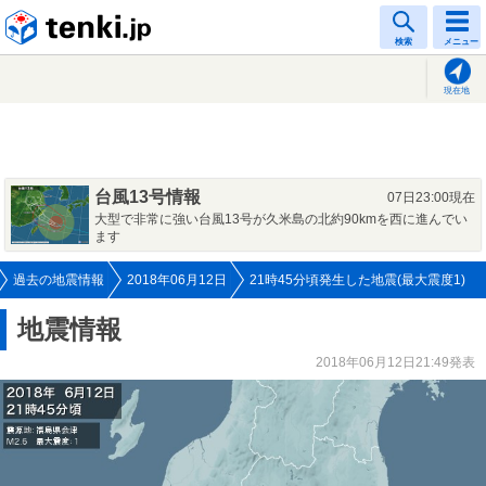
tenki.jp
検索
メニュー
現在地
台風13号情報
07日23:00現在
大型で非常に強い台風13号が久米島の北約90kmを西に進んでい
ます
過去の地震情報
2018年06月12日
21時45分頃発生した地震(最大震度1)
地震情報
2018年06月12日21:49発表