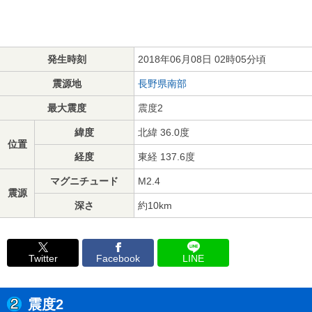
発生時刻
2018年06月08日 02時05分頃
震源地
長野県南部
最大震度
震度2
緯度
北緯 36.0度
位置
経度
東経 137.6度
マグニチュード
M2.4
震源
深さ
約10km
Twitter
Facebook
LINE
震度2