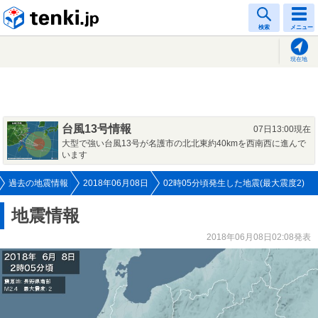
tenki.jp
検索
メニュー
現在地
台風13号情報
07日13:00現在
大型で強い台風13号が名護市の北北東約40kmを西南西に進んで
います
過去の地震情報
2018年06月08日
02時05分頃発生した地震(最大震度2)
地震情報
2018年06月08日02:08発表