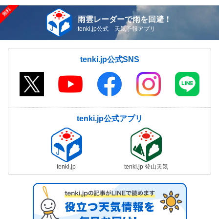
雨雲レーダーで雨を回避！
tenki.jp公式 天気予報アプリ
tenki.jp公式SNS
tenki.jp公式アプリ
tenki.jp
tenki.jp 登山天気