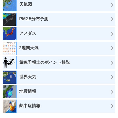
天気図
PM2.5分布予測
アメダス
2週間天気
気象予報士のポイント解説
世界天気
地震情報
熱中症情報