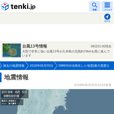
tenki.jp
検索
メニュー
現在地
台風13号情報
08日01:00現在
大型で非常に強い台風13号が久米島の北西約70kmを西に進んで
います
過去の地震情報
2018年06月05日
09時59分頃発生した地震(最大震度1)
地震情報
2018年06月05日10:02発表