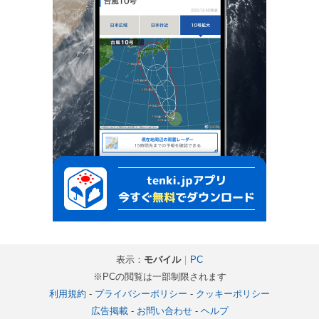
表示：
モバイル
｜
PC
※PCの閲覧は一部制限されます
利用規約
-
プライバシーポリシー
-
クッキーポリシー
広告掲載
-
お問い合わせ
-
ヘルプ