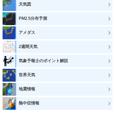
天気図
PM2.5分布予測
アメダス
2週間天気
気象予報士のポイント解説
世界天気
地震情報
熱中症情報