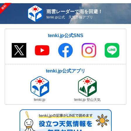
雨雲レーダーで雨を回避！
tenki.jp公式 天気予報アプリ
tenki.jp公式SNS
tenki.jp公式アプリ
tenki.jp
tenki.jp 登山天気