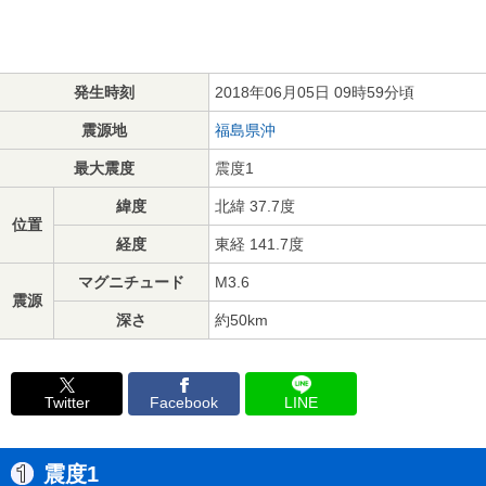
発生時刻
2018年06月05日 09時59分頃
震源地
福島県沖
最大震度
震度1
緯度
北緯 37.7度
位置
経度
東経 141.7度
マグニチュード
M3.6
震源
深さ
約50km
Twitter
Facebook
LINE
震度1