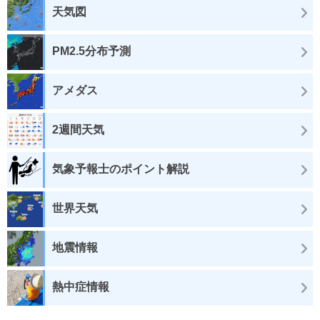
天気図
PM2.5分布予測
アメダス
2週間天気
気象予報士のポイント解説
世界天気
地震情報
熱中症情報