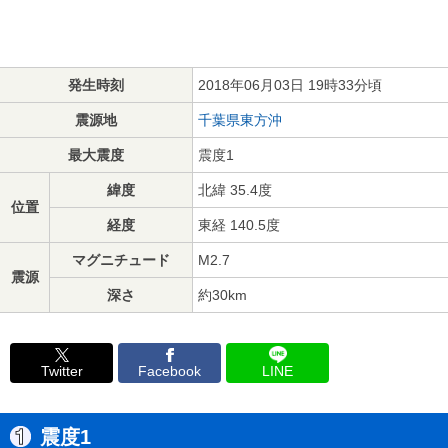
発生時刻
2018年06月03日 19時33分頃
震源地
千葉県東方沖
最大震度
震度1
緯度
北緯 35.4度
位置
経度
東経 140.5度
マグニチュード
M2.7
震源
深さ
約30km
Twitter
Facebook
LINE
震度1