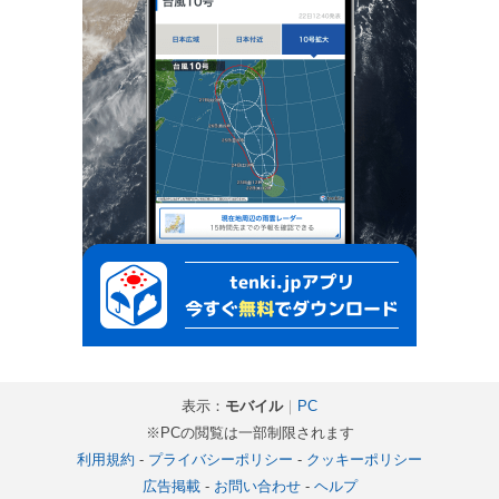
表示：
モバイル
｜
PC
※PCの閲覧は一部制限されます
利用規約
-
プライバシーポリシー
-
クッキーポリシー
広告掲載
-
お問い合わせ
-
ヘルプ