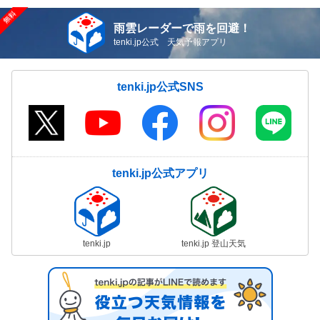
雨雲レーダーで雨を回避！
tenki.jp公式 天気予報アプリ
tenki.jp公式SNS
tenki.jp公式アプリ
tenki.jp
tenki.jp 登山天気