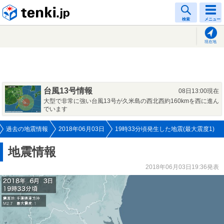
tenki.jp
検索
メニュー
現在地
台風13号情報
08日13:00現在
大型で非常に強い台風13号が久米島の西北西約160kmを西に進ん
でいます
過去の地震情報
2018年06月03日
19時33分頃発生した地震(最大震度1)
地震情報
2018年06月03日19:36発表