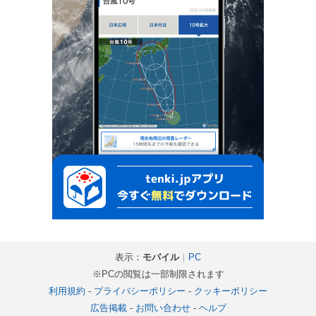
表示：
モバイル
｜
PC
※PCの閲覧は一部制限されます
利用規約
-
プライバシーポリシー
-
クッキーポリシー
広告掲載
-
お問い合わせ
-
ヘルプ