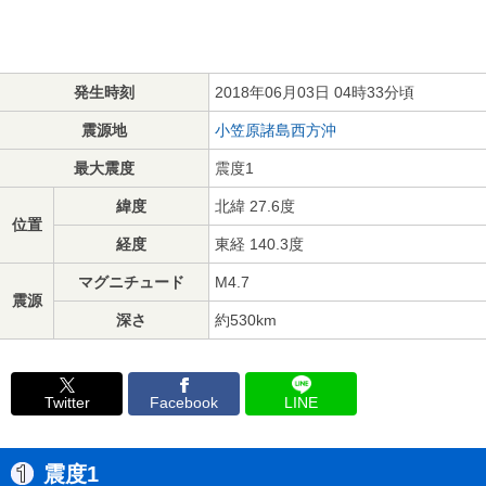
発生時刻
2018年06月03日 04時33分頃
震源地
小笠原諸島西方沖
最大震度
震度1
緯度
北緯 27.6度
位置
経度
東経 140.3度
マグニチュード
M4.7
震源
深さ
約530km
Twitter
Facebook
LINE
震度1