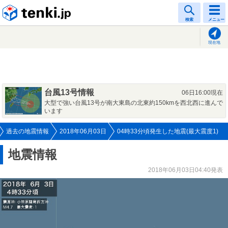
tenki.jp
検索
メニュー
現在地
台風13号情報
06日16:00現在
大型で強い台風13号が南大東島の北東約150kmを西北西に進んで
います
過去の地震情報
2018年06月03日
04時33分頃発生した地震(最大震度1)
地震情報
2018年06月03日04:40発表