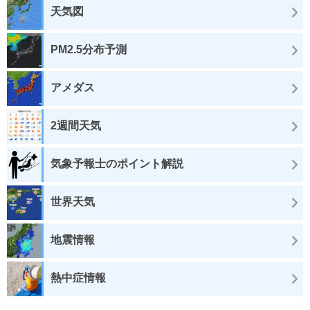
天気図
PM2.5分布予測
アメダス
2週間天気
気象予報士のポイント解説
世界天気
地震情報
熱中症情報