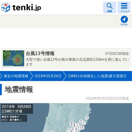
tenki.jp
検索
メニュー
現在地
台風13号情報
07日02:00現在
大型で強い台風13号が南大東島の北北西約120kmを西に進んでい
ます
過去の地震情報
2018年05月26日
23時01分頃発生した地震(最大震度2)
地震情報
2018年05月26日23:05発表