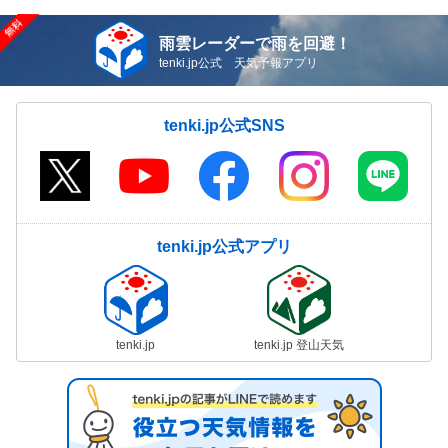
雨雲レーダーで雨を回避！
tenki.jp公式 天気予報アプリ
tenki.jp公式SNS
tenki.jp公式アプリ
tenki.jp
tenki.jp 登山天気