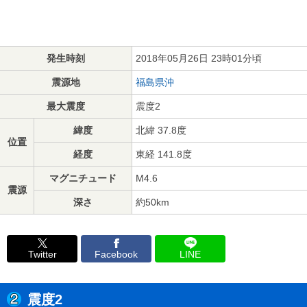
発生時刻
2018年05月26日 23時01分頃
震源地
福島県沖
最大震度
震度2
緯度
北緯 37.8度
位置
経度
東経 141.8度
マグニチュード
M4.6
震源
深さ
約50km
Twitter
Facebook
LINE
震度2