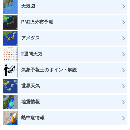
天気図
PM2.5分布予測
アメダス
2週間天気
気象予報士のポイント解説
世界天気
地震情報
熱中症情報