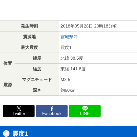
発生時刻
2018年05月26日 20時18分頃
震源地
宮城県沖
最大震度
震度1
緯度
北緯 38.5度
位置
経度
東経 141.8度
マグニチュード
M3.5
震源
深さ
約60km
Twitter
Facebook
LINE
震度1