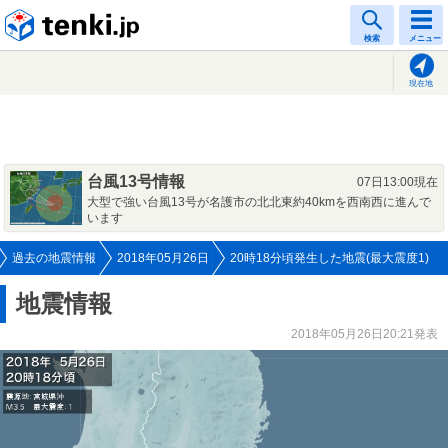
tenki.jp
検索
メニュー
現在地
台風13号情報
07日13:00現在
大型で強い台風13号が名護市の北北東約40kmを西南西に進んで
います
過去の地震情報
2018年05月26日
20時18分頃発生した地震(最大震度1)
地震情報
2018年05月26日20:21発表