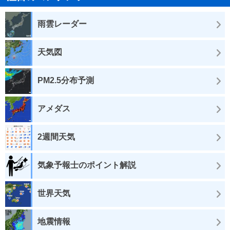
雨雲レーダー
天気図
PM2.5分布予測
アメダス
2週間天気
気象予報士のポイント解説
世界天気
地震情報