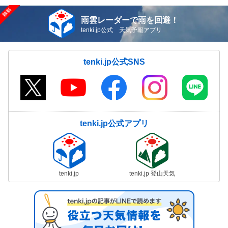
雨雲レーダーで雨を回避！
tenki.jp公式 天気予報アプリ
tenki.jp公式SNS
tenki.jp公式アプリ
tenki.jp
tenki.jp 登山天気