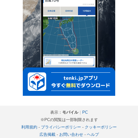
表示：
モバイル
｜
PC
※PCの閲覧は一部制限されます
利用規約
-
プライバシーポリシー
-
クッキーポリシー
広告掲載
-
お問い合わせ
-
ヘルプ