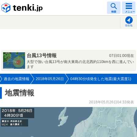
tenki.jp
検索
メニュー
現在地
台風13号情報
07日01:00現在
大型で強い台風13号が南大東島の北北西約110kmを西に進んでい
ます
過去の地震情報
2018年05月26日
04時30分頃発生した地震(最大震度1)
地震情報
2018年05月26日04:33発表