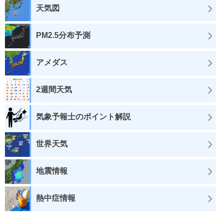
天気図
PM2.5分布予測
アメダス
2週間天気
気象予報士のポイント解説
世界天気
地震情報
熱中症情報