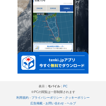
表示：
モバイル
｜
PC
※PCの閲覧は一部制限されます
利用規約
-
プライバシーポリシー
-
クッキーポリシー
広告掲載
-
お問い合わせ
-
ヘルプ