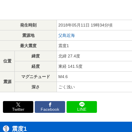
発生時刻
2018年05月11日 19時34分頃
震源地
父島近海
最大震度
震度1
緯度
北緯 27.4度
位置
経度
東経 141.5度
マグニチュード
M4.6
震源
深さ
ごく浅い
Twitter
Facebook
LINE
震度1