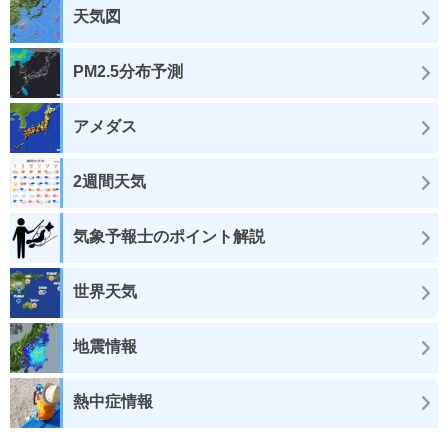
天気図
PM2.5分布予測
アメダス
2週間天気
気象予報士のポイント解説
世界天気
地震情報
熱中症情報