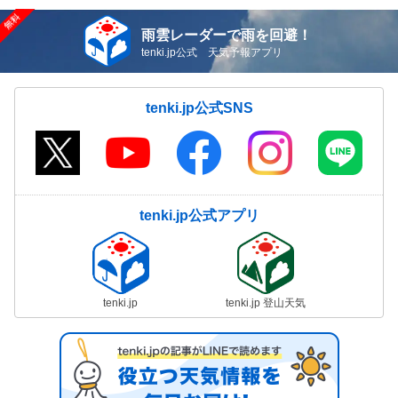
雨雲レーダーで雨を回避！
tenki.jp公式 天気予報アプリ
tenki.jp公式SNS
tenki.jp公式アプリ
tenki.jp
tenki.jp 登山天気