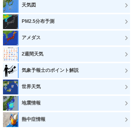
天気図
PM2.5分布予測
アメダス
2週間天気
気象予報士のポイント解説
世界天気
地震情報
熱中症情報