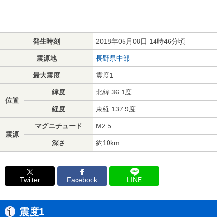
発生時刻
2018年05月08日 14時46分頃
震源地
長野県中部
最大震度
震度1
緯度
北緯 36.1度
位置
経度
東経 137.9度
マグニチュード
M2.5
震源
深さ
約10km
Twitter
Facebook
LINE
震度1