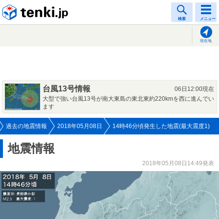
tenki.jp
検索
メニュー
現在地
台風13号情報
06日12:00現在
大型で強い台風13号が南大東島の東北東約220kmを西に進んでい
ます
過去の地震情報
2018年05月08日
14時46分頃発生した地震(最大震度1)
地震情報
2018年05月08日14:49発表