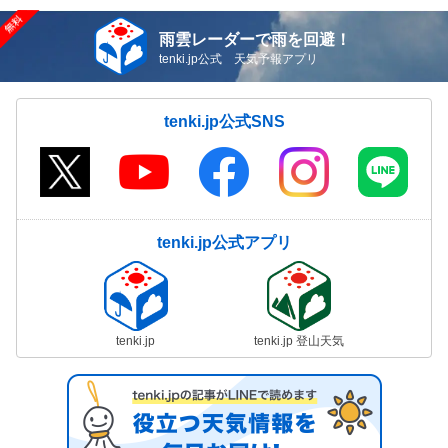
雨雲レーダーで雨を回避！
tenki.jp公式 天気予報アプリ
tenki.jp公式SNS
tenki.jp公式アプリ
tenki.jp
tenki.jp 登山天気