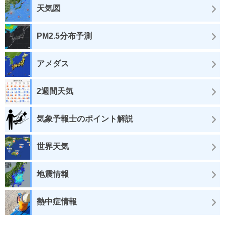
天気図
PM2.5分布予測
アメダス
2週間天気
気象予報士のポイント解説
世界天気
地震情報
熱中症情報