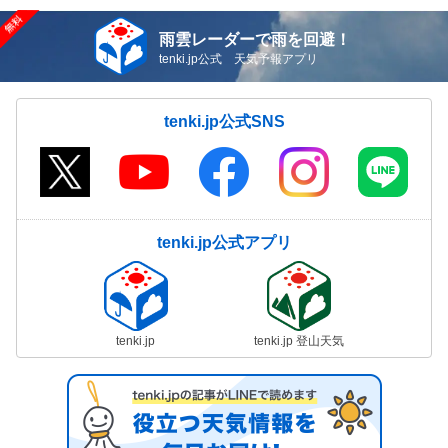
雨雲レーダーで雨を回避！
tenki.jp公式 天気予報アプリ
tenki.jp公式SNS
tenki.jp公式アプリ
tenki.jp
tenki.jp 登山天気