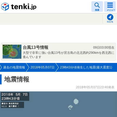
tenki.jp
検索
メニュー
現在地
台風13号情報
09日03:00現在
大型で非常に強い台風13号が宮古島の北北西約290kmを西北西に
進んでいます
過去の地震情報
2018年05月07日
23時43分頃発生した地震(最大震度1)
地震情報
2018年05月07日23:46発表