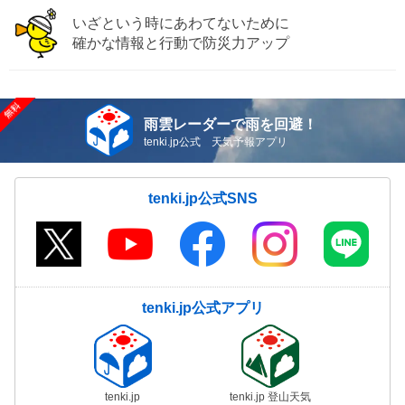
いざという時にあわてないために
確かな情報と行動で防災力アップ
雨雲レーダーで雨を回避！
tenki.jp公式 天気予報アプリ
tenki.jp公式SNS
tenki.jp公式アプリ
tenki.jp
tenki.jp 登山天気