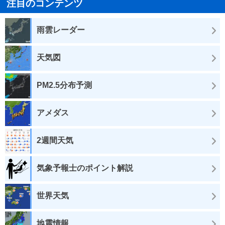
注目のコンテンツ
雨雲レーダー
天気図
PM2.5分布予測
アメダス
2週間天気
気象予報士のポイント解説
世界天気
地震情報