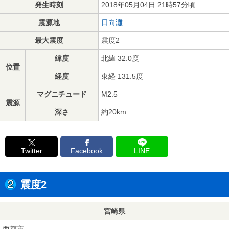
発生時刻
2018年05月04日 21時57分頃
震源地
日向灘
最大震度
震度2
緯度
北緯 32.0度
位置
経度
東経 131.5度
マグニチュード
M2.5
震源
深さ
約20km
Twitter
Facebook
LINE
震度2
宮崎県
西都市