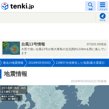
tenki.jp
検索
メニュー
現在地
台風13号情報
07日01:00現在
大型で強い台風13号が南大東島の北北西約110kmを西に進んでい
ます
過去の地震情報
2018年05月04日
21時57分頃発生した地震(最大震度2)
地震情報
2018年05月04日22:00発表