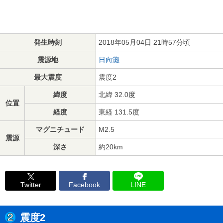
発生時刻
2018年05月04日 21時57分頃
震源地
日向灘
最大震度
震度2
緯度
北緯 32.0度
位置
経度
東経 131.5度
マグニチュード
M2.5
震源
深さ
約20km
Twitter
Facebook
LINE
震度2