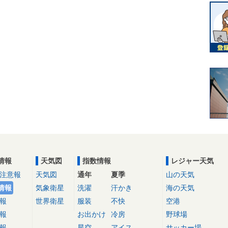
情報
天気図
指数情報
レジャー天気
注意報
天気図
通年
夏季
山の天気
情報
気象衛星
洗濯
汗かき
海の天気
報
世界衛星
服装
不快
空港
報
お出かけ
冷房
野球場
報
星空
アイス
サッカー場