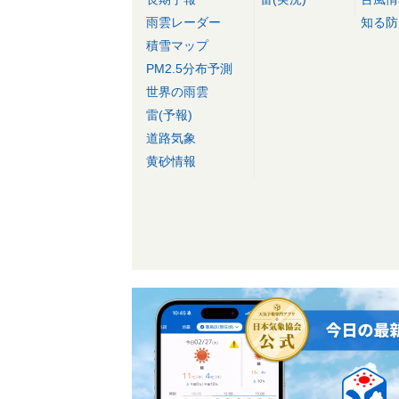
雨雲レーダー
知る防
積雪マップ
PM2.5分布予測
世界の雨雲
雷(予報)
道路気象
黄砂情報