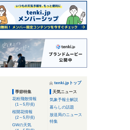
tenki.jpトップ
季節特集
天気ニュース
花粉飛散情報
気象予報士解説
(1～5月頃)
暮らしの話題
桜開花情報
放送局のニュース
(2～5月頃)
特集
GWの天気