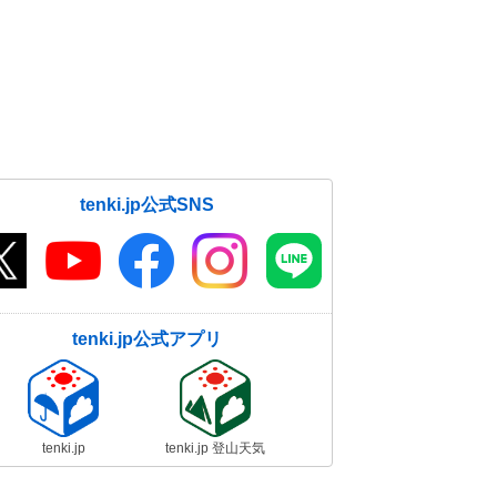
tenki.jp公式SNS
tenki.jp公式アプリ
tenki.jp
tenki.jp 登山天気