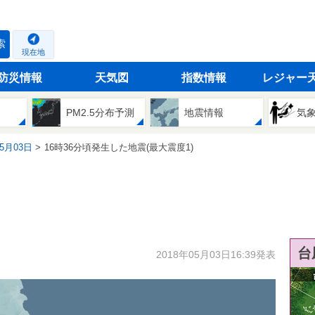
索
現在地
防災情報
天気図
指数情報
レジャー
PM2.5分布予測
地震情報
気
05月03日
16時36分頃発生した地震(最大震度1)
台
2018年05月03日16:39発表