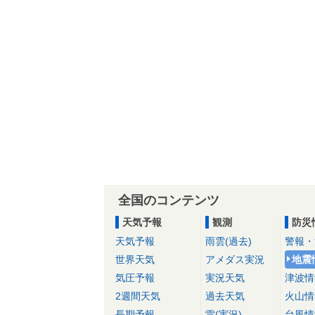
全国のコンテンツ
天気予報
観測
防災
天気予報
雨雲(過去)
警報・
世界天気
アメダス実況
地震
気圧予報
実況天気
津波情
2週間天気
過去天気
火山情
長期予報
雷(実況)
台風情