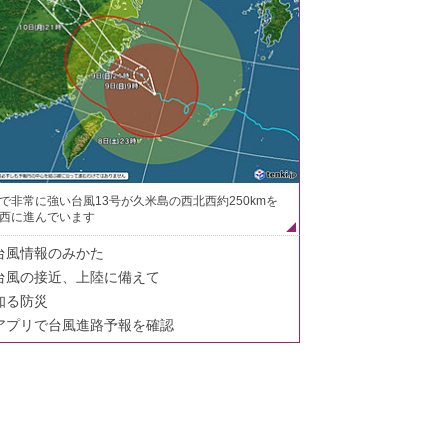
で非常に強い台風13号が久米島の西北西約250kmを
西に進んでいます
台風情報のみかた
台風の接近、上陸に備えて
知る防災
アプリで台風進路予報を確認