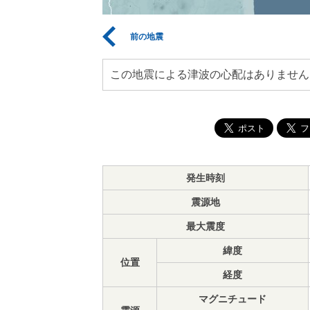
前の地震
この地震による津波の心配はありません
発生時刻
震源地
最大震度
緯度
位置
経度
マグニチュード