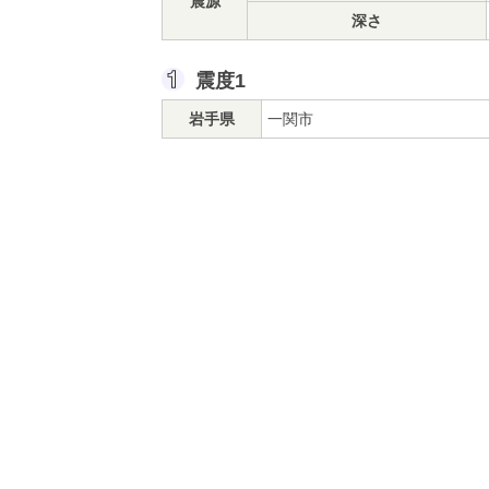
震源
深さ
震度1
岩手県
一関市