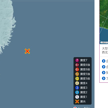
大型
西北