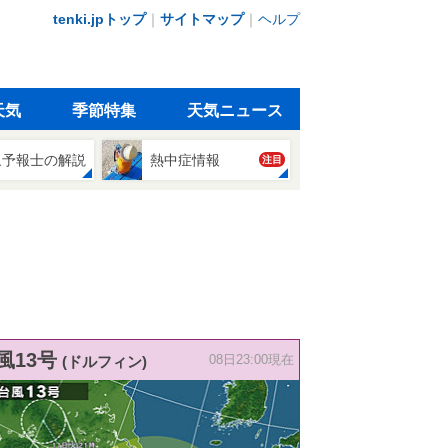
tenki.jpトップ
｜
サイトマップ
｜
ヘルプ
天気
季節特集
天気ニュース
象予報士の解説
熱中症情報
注目
風13号
(ドルフィン)
08日23:00現在