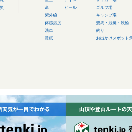
災
傘
ビール
ゴルフ場
紫外線
キャンプ場
体感温度
競馬・競艇・競輪
洗車
釣り
睡眠
お出かけスポット