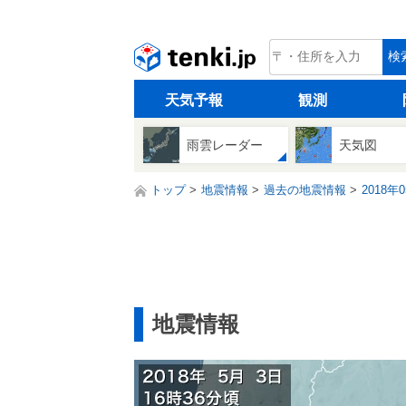
tenki.jp
検
天気予報
観測
雨雲レーダー
天気図
トップ
地震情報
過去の地震情報
2018年
地震情報