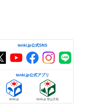
tenki.jp公式SNS
tenki.jp公式アプリ
tenki.jp
tenki.jp 登山天気