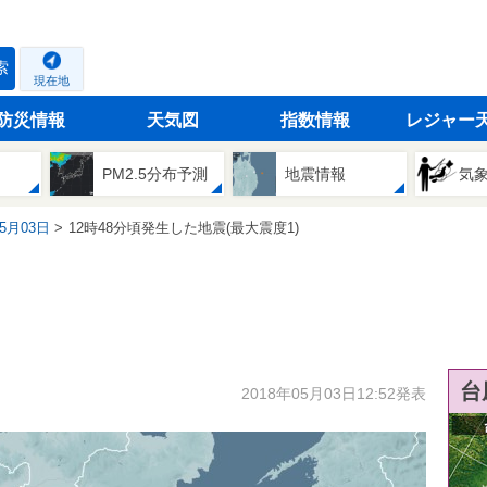
索
現在地
防災情報
天気図
指数情報
レジャー
PM2.5分布予測
地震情報
気
05月03日
12時48分頃発生した地震(最大震度1)
台
2018年05月03日12:52発表