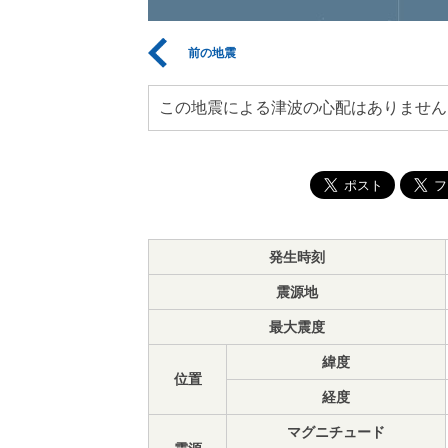
前の地震
この地震による津波の心配はありません
発生時刻
震源地
最大震度
緯度
位置
経度
マグニチュード