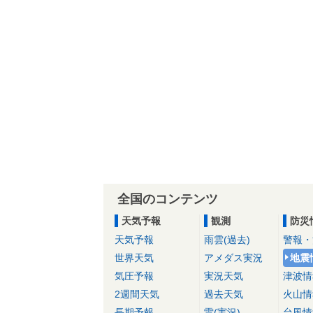
全国のコンテンツ
天気予報
観測
防災
天気予報
雨雲(過去)
警報・
世界天気
アメダス実況
地震
気圧予報
実況天気
津波情
2週間天気
過去天気
火山情
長期予報
雷(実況)
台風情