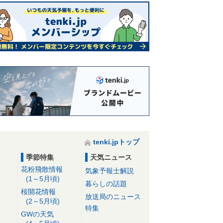
tenki.jpトップ
季節特集
天気ニュース
花粉飛散情報
気象予報士解説
(1～5月頃)
暮らしの話題
桜開花情報
放送局のニュース
(2～5月頃)
特集
GWの天気