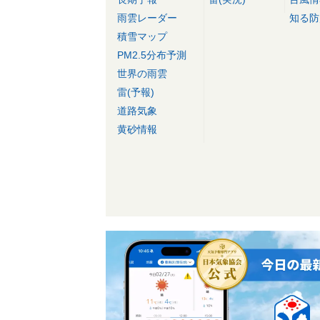
雨雲レーダー
知る防
積雪マップ
PM2.5分布予測
世界の雨雲
雷(予報)
道路気象
黄砂情報