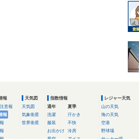
情報
天気図
指数情報
レジャー天気
注意報
天気図
通年
夏季
山の天気
情報
気象衛星
洗濯
汗かき
海の天気
報
世界衛星
服装
不快
空港
報
お出かけ
冷房
野球場
報
星空
アイス
サッカー場