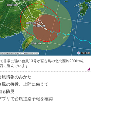
で非常に強い台風13号が宮古島の北北西約290kmを
西に進んでいます
台風情報のみかた
台風の接近、上陸に備えて
知る防災
アプリで台風進路予報を確認