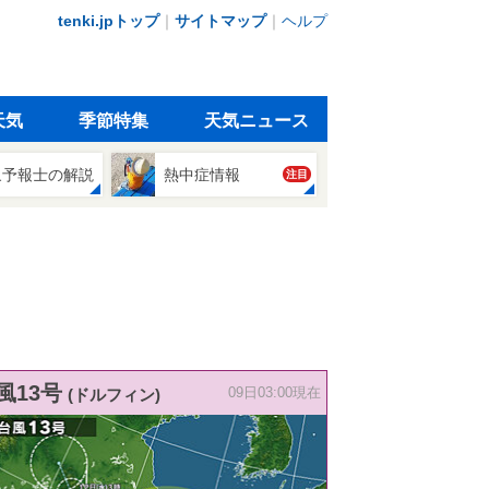
tenki.jpトップ
｜
サイトマップ
｜
ヘルプ
天気
季節特集
天気ニュース
象予報士の解説
熱中症情報
注目
風13号
(ドルフィン)
09日03:00現在