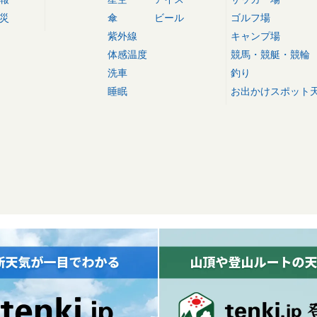
災
傘
ビール
ゴルフ場
紫外線
キャンプ場
体感温度
競馬・競艇・競輪
洗車
釣り
睡眠
お出かけスポット