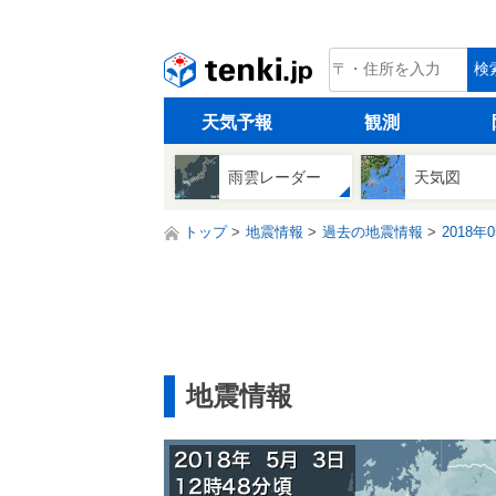
tenki.jp
検
天気予報
観測
雨雲レーダー
天気図
トップ
地震情報
過去の地震情報
2018年
地震情報