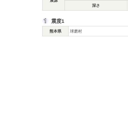
震源
深さ
震度1
熊本県
球磨村