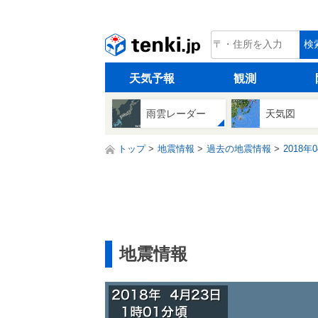
tenki.jp
検
天気予報
観測
雨雲レーダー
天気図
トップ
地震情報
過去の地震情報
2018年
地震情報