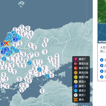
大型
西に