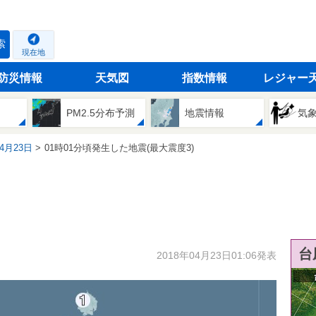
索
現在地
防災情報
天気図
指数情報
レジャー
PM2.5分布予測
地震情報
気
04月23日
01時01分頃発生した地震(最大震度3)
台
2018年04月23日01:06発表