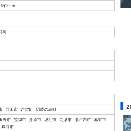
約10km
郷町
2
市
益田市
吉賀町
隠岐の島町
玉野市
笠岡市
井原市
総社市
高梁市
瀬戸内市
赤磐市
真庭市