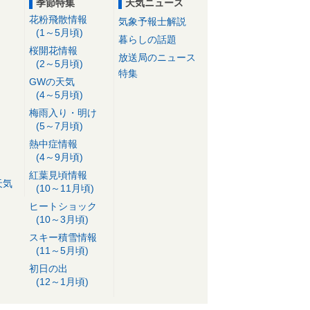
季節特集
天気ニュース
花粉飛散情報
気象予報士解説
(1～5月頃)
暮らしの話題
桜開花情報
放送局のニュース
(2～5月頃)
特集
GWの天気
(4～5月頃)
梅雨入り・明け
(5～7月頃)
熱中症情報
(4～9月頃)
紅葉見頃情報
天気
(10～11月頃)
ヒートショック
(10～3月頃)
スキー積雪情報
(11～5月頃)
初日の出
(12～1月頃)