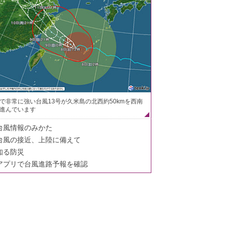
で非常に強い台風13号が久米島の北西約50kmを西南
進んでいます
台風情報のみかた
台風の接近、上陸に備えて
知る防災
アプリで台風進路予報を確認