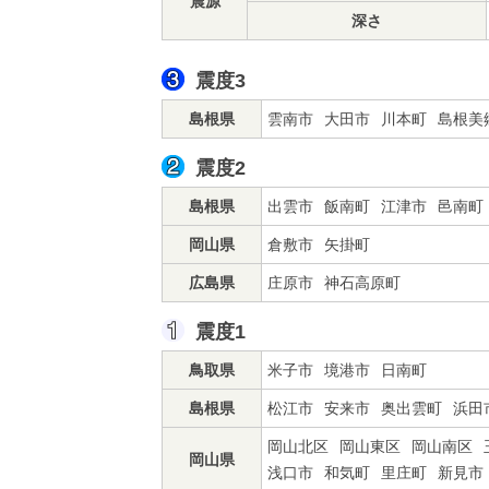
震源
深さ
震度3
島根県
雲南市
大田市
川本町
島根美
震度2
島根県
出雲市
飯南町
江津市
邑南町
岡山県
倉敷市
矢掛町
広島県
庄原市
神石高原町
震度1
鳥取県
米子市
境港市
日南町
島根県
松江市
安来市
奥出雲町
浜田
岡山北区
岡山東区
岡山南区
岡山県
浅口市
和気町
里庄町
新見市