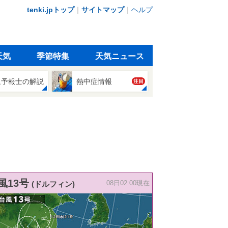
tenki.jpトップ
｜
サイトマップ
｜
ヘルプ
天気
季節特集
天気ニュース
象予報士の解説
熱中症情報
注目
風13号
(ドルフィン)
08日02:00現在