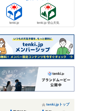
tenki.jp
tenki.jp 登山天気
tenki.jpトップ