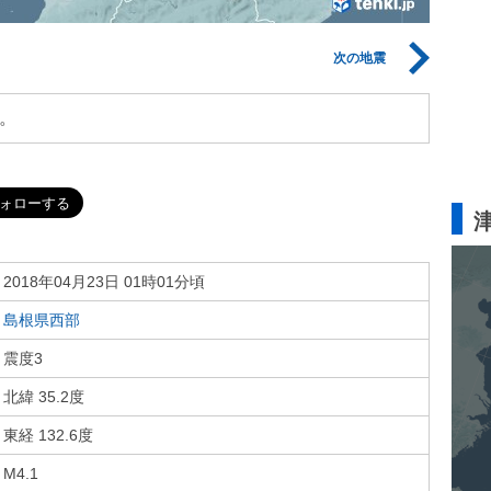
次の地震
。
2018年04月23日 01時01分頃
島根県西部
震度3
北緯 35.2度
東経 132.6度
M4.1