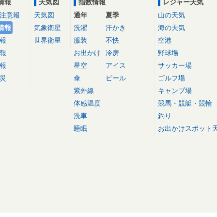
情報
天気図
指数情報
レジャー天気
注意報
天気図
通年
夏季
山の天気
情報
気象衛星
洗濯
汗かき
海の天気
報
世界衛星
服装
不快
空港
報
お出かけ
冷房
野球場
報
星空
アイス
サッカー場
災
傘
ビール
ゴルフ場
紫外線
キャンプ場
体感温度
競馬・競艇・競輪
洗車
釣り
睡眠
お出かけスポット