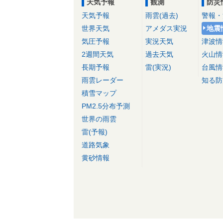
天気予報
観測
防災
天気予報
雨雲(過去)
警報・
世界天気
アメダス実況
地震
気圧予報
実況天気
津波情
2週間天気
過去天気
火山情
長期予報
雷(実況)
台風情
雨雲レーダー
知る防
積雪マップ
PM2.5分布予測
世界の雨雲
雷(予報)
道路気象
黄砂情報