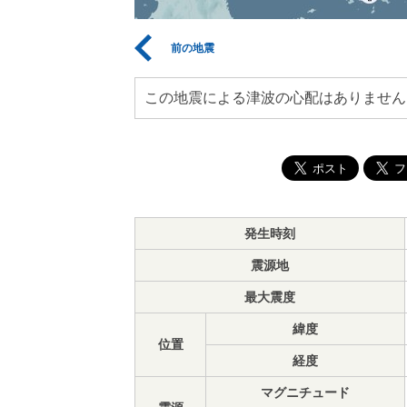
前の地震
この地震による津波の心配はありません
発生時刻
震源地
最大震度
緯度
位置
経度
マグニチュード