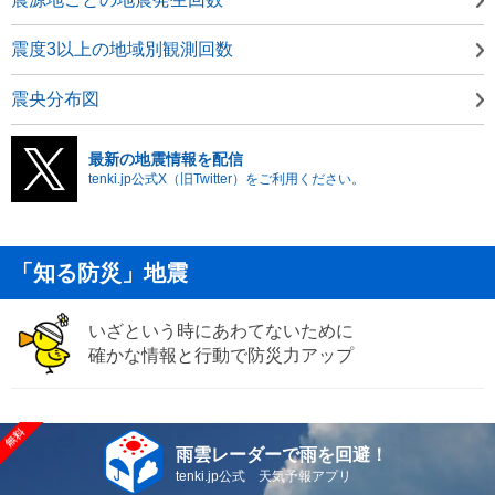
震度3以上の地域別観測回数
震央分布図
最新の地震情報を配信
tenki.jp公式X（旧Twitter）をご利用ください。
「知る防災」地震
いざという時にあわてないために
確かな情報と行動で防災力アップ
雨雲レーダーで雨を回避！
tenki.jp公式 天気予報アプリ