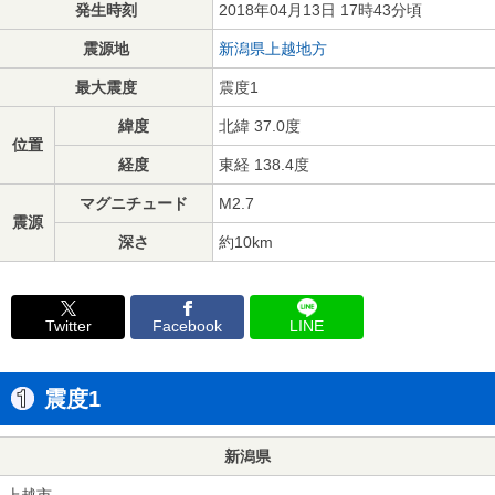
発生時刻
2018年04月13日 17時43分頃
震源地
新潟県上越地方
最大震度
震度1
緯度
北緯 37.0度
位置
経度
東経 138.4度
マグニチュード
M2.7
震源
深さ
約10km
Twitter
Facebook
LINE
震度1
新潟県
上越市