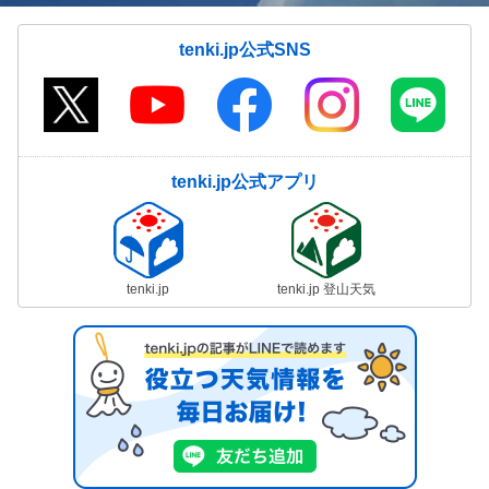
tenki.jp公式SNS
tenki.jp公式アプリ
tenki.jp
tenki.jp 登山天気