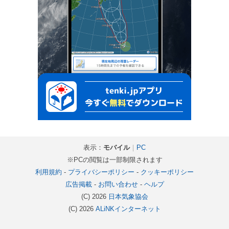
表示：
モバイル
｜
PC
※PCの閲覧は一部制限されます
利用規約
-
プライバシーポリシー
-
クッキーポリシー
広告掲載
-
お問い合わせ
-
ヘルプ
(C) 2026
日本気象協会
(C) 2026
ALiNKインターネット