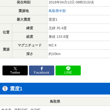
発生時刻
2018年04月12日 08時31分頃
震源地
鳥取県中部
最大震度
震度1
緯度
北緯 35.4度
位置
経度
東経 133.8度
マグニチュード
M2.4
震源
深さ
約10km
Twitter
Facebook
LINE
震度1
鳥取県
倉吉市
湯梨浜町
北栄町