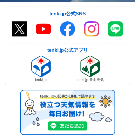
tenki.jp公式SNS
tenki.jp公式アプリ
tenki.jp
tenki.jp 登山天気