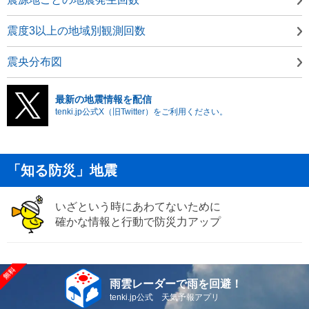
震度3以上の地域別観測回数
震央分布図
最新の地震情報を配信
tenki.jp公式X（旧Twitter）をご利用ください。
「知る防災」地震
いざという時にあわてないために
確かな情報と行動で防災力アップ
雨雲レーダーで雨を回避！
tenki.jp公式 天気予報アプリ