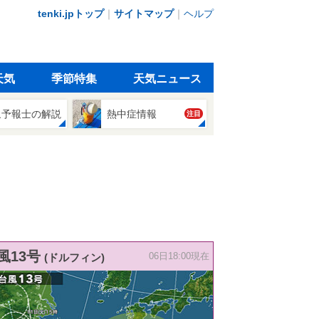
tenki.jpトップ
｜
サイトマップ
｜
ヘルプ
天気
季節特集
天気ニュース
象予報士の解説
熱中症情報
注目
風13号
(ドルフィン)
06日18:00現在