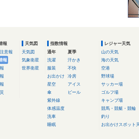
情報
天気図
指数情報
レジャー天気
注意報
天気図
通年
夏季
山の天気
情報
気象衛星
洗濯
汗かき
海の天気
報
世界衛星
服装
不快
空港
報
お出かけ
冷房
野球場
報
星空
アイス
サッカー場
災
傘
ビール
ゴルフ場
紫外線
キャンプ場
体感温度
競馬・競艇・競輪
洗車
釣り
睡眠
お出かけスポット