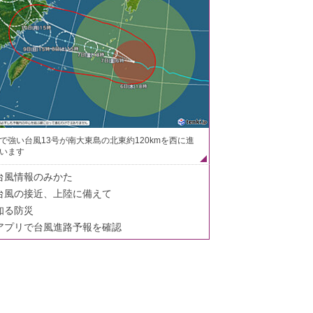
で強い台風13号が南大東島の北東約120kmを西に進
います
台風情報のみかた
台風の接近、上陸に備えて
知る防災
アプリで台風進路予報を確認