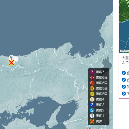
大型
んで