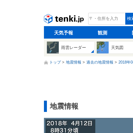
tenki.jp
検
天気予報
観測
雨雲レーダー
天気図
トップ
地震情報
過去の地震情報
2018年
地震情報