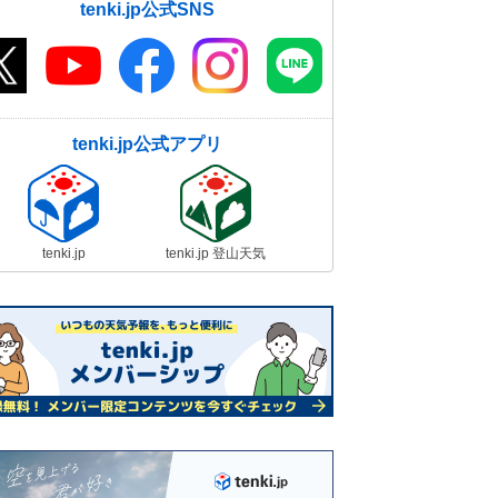
tenki.jp公式SNS
tenki.jp公式アプリ
tenki.jp
tenki.jp 登山天気