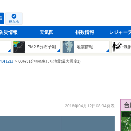
索
現在地
防災情報
天気図
指数情報
レジャー
PM2.5分布予測
地震情報
気
04月12日
08時31分頃発生した地震(最大震度1)
台
2018年04月12日08:34発表