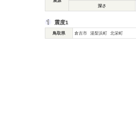
震源
深さ
震度1
鳥取県
倉吉市
湯梨浜町
北栄町