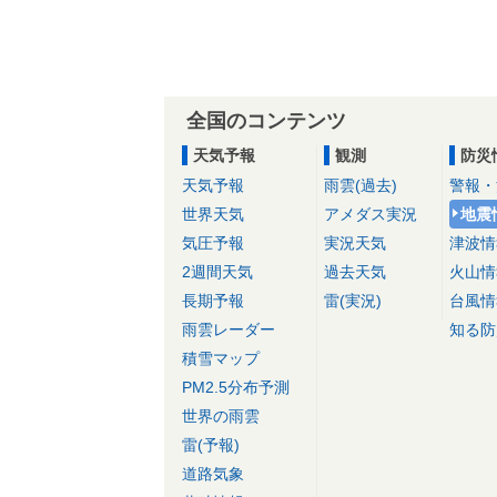
全国のコンテンツ
天気予報
観測
防災
天気予報
雨雲(過去)
警報・
世界天気
アメダス実況
地震
気圧予報
実況天気
津波情
2週間天気
過去天気
火山情
長期予報
雷(実況)
台風情
雨雲レーダー
知る防
積雪マップ
PM2.5分布予測
世界の雨雲
雷(予報)
道路気象