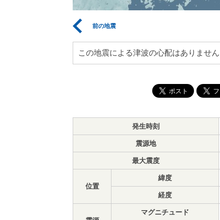
前の地震
この地震による津波の心配はありません
発生時刻
震源地
最大震度
緯度
位置
経度
マグニチュード