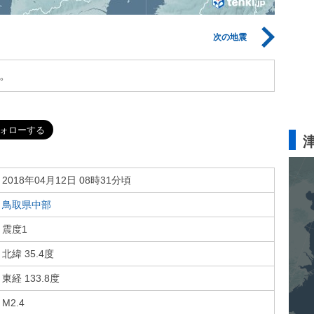
次の地震
。
2018年04月12日 08時31分頃
鳥取県中部
震度1
北緯 35.4度
東経 133.8度
M2.4