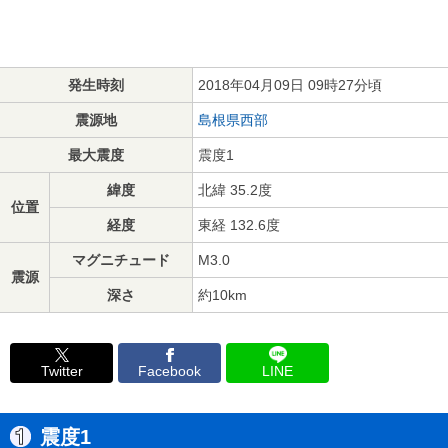
発生時刻
2018年04月09日 09時27分頃
震源地
島根県西部
最大震度
震度1
緯度
北緯 35.2度
位置
経度
東経 132.6度
マグニチュード
M3.0
震源
深さ
約10km
Twitter
Facebook
LINE
震度1