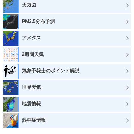
天気図
PM2.5分布予測
アメダス
2週間天気
気象予報士のポイント解説
世界天気
地震情報
熱中症情報