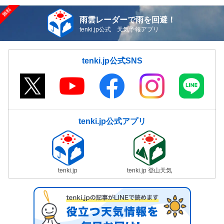
雨雲レーダーで雨を回避！
tenki.jp公式 天気予報アプリ
tenki.jp公式SNS
tenki.jp公式アプリ
tenki.jp
tenki.jp 登山天気