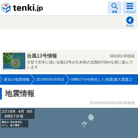
tenki.jp
検索
メニュー
現在地
台風13号情報
08日01:00現在
大型で非常に強い台風13号が久米島の北西約70kmを西に進んで
います
過去の地震情報
2018年04月09日
09時27分頃発生した地震(最大震度1)
地震情報
2018年04月09日09:30発表