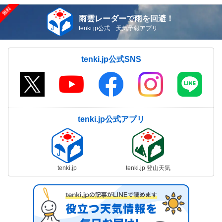
雨雲レーダーで雨を回避！
tenki.jp公式 天気予報アプリ
tenki.jp公式SNS
tenki.jp公式アプリ
tenki.jp
tenki.jp 登山天気