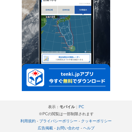
表示：
モバイル
｜
PC
※PCの閲覧は一部制限されます
利用規約
-
プライバシーポリシー
-
クッキーポリシー
広告掲載
-
お問い合わせ
-
ヘルプ