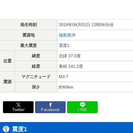
発生時刻
2018年04月01日 12時06分頃
震源地
福島県沖
最大震度
震度1
緯度
北緯 37.0度
位置
経度
東経 141.2度
マグニチュード
M3.7
震源
深さ
約60km
Twitter
Facebook
LINE
震度1