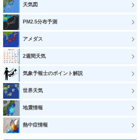
天気図
PM2.5分布予測
アメダス
2週間天気
気象予報士のポイント解説
世界天気
地震情報
熱中症情報