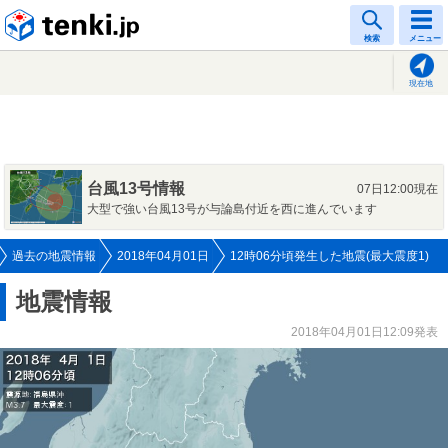
tenki.jp
検索
メニュー
現在地
台風13号情報
07日12:00現在
大型で強い台風13号が与論島付近を西に進んでいます
過去の地震情報
2018年04月01日
12時06分頃発生した地震(最大震度1)
地震情報
2018年04月01日12:09発表