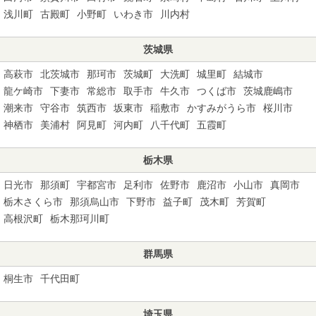
浅川町
古殿町
小野町
いわき市
川内村
茨城県
高萩市
北茨城市
那珂市
茨城町
大洗町
城里町
結城市
龍ケ崎市
下妻市
常総市
取手市
牛久市
つくば市
茨城鹿嶋市
潮来市
守谷市
筑西市
坂東市
稲敷市
かすみがうら市
桜川市
神栖市
美浦村
阿見町
河内町
八千代町
五霞町
栃木県
日光市
那須町
宇都宮市
足利市
佐野市
鹿沼市
小山市
真岡市
栃木さくら市
那須烏山市
下野市
益子町
茂木町
芳賀町
高根沢町
栃木那珂川町
群馬県
桐生市
千代田町
埼玉県