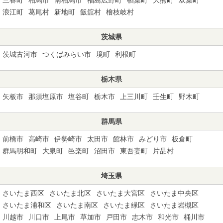
浪江町
葛尾村
新地町
飯舘村
檜枝岐村
茨城県
茨城古河市
つくばみらい市
境町
利根町
栃木県
矢板市
那須塩原市
塩谷町
栃木市
上三川町
壬生町
野木町
群馬県
前橋市
高崎市
伊勢崎市
太田市
館林市
みどり市
板倉町
群馬明和町
大泉町
邑楽町
沼田市
東吾妻町
片品村
埼玉県
さいたま西区
さいたま北区
さいたま大宮区
さいたま中央区
さいたま浦和区
さいたま南区
さいたま緑区
さいたま岩槻区
川越市
川口市
上尾市
草加市
戸田市
志木市
和光市
桶川市