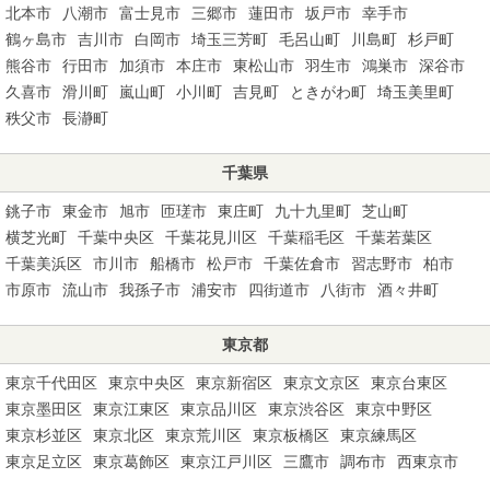
北本市
八潮市
富士見市
三郷市
蓮田市
坂戸市
幸手市
鶴ヶ島市
吉川市
白岡市
埼玉三芳町
毛呂山町
川島町
杉戸町
熊谷市
行田市
加須市
本庄市
東松山市
羽生市
鴻巣市
深谷市
久喜市
滑川町
嵐山町
小川町
吉見町
ときがわ町
埼玉美里町
秩父市
長瀞町
千葉県
銚子市
東金市
旭市
匝瑳市
東庄町
九十九里町
芝山町
横芝光町
千葉中央区
千葉花見川区
千葉稲毛区
千葉若葉区
千葉美浜区
市川市
船橋市
松戸市
千葉佐倉市
習志野市
柏市
市原市
流山市
我孫子市
浦安市
四街道市
八街市
酒々井町
東京都
東京千代田区
東京中央区
東京新宿区
東京文京区
東京台東区
東京墨田区
東京江東区
東京品川区
東京渋谷区
東京中野区
東京杉並区
東京北区
東京荒川区
東京板橋区
東京練馬区
東京足立区
東京葛飾区
東京江戸川区
三鷹市
調布市
西東京市