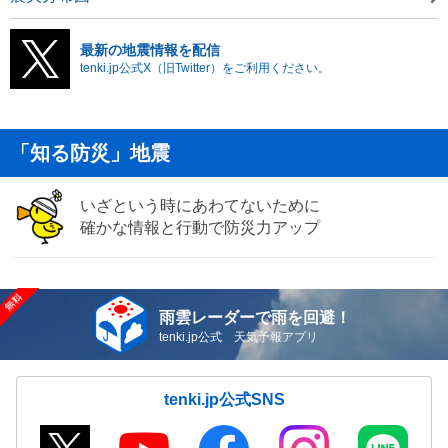
最新の地震情報を配信
tenki.jp公式X（旧Twitter）をご利用ください。
「知る防災」地震
いざという時にあわてないために
確かな情報と行動で防災力アップ
雨雲レーダーで雨を回避！
tenki.jp公式 天気予報アプリ
tenki.jp公式SNS