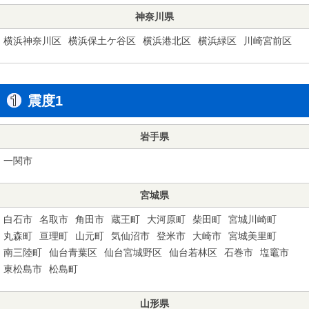
神奈川県
横浜神奈川区
横浜保土ケ谷区
横浜港北区
横浜緑区
川崎宮前区
震度1
岩手県
一関市
宮城県
白石市
名取市
角田市
蔵王町
大河原町
柴田町
宮城川崎町
丸森町
亘理町
山元町
気仙沼市
登米市
大崎市
宮城美里町
南三陸町
仙台青葉区
仙台宮城野区
仙台若林区
石巻市
塩竈市
東松島市
松島町
山形県