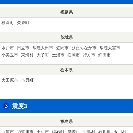
福島県
棚倉町
矢祭町
茨城県
水戸市
日立市
常陸太田市
笠間市
ひたちなか市
常陸大宮市
小美玉市
東海村
大子町
土浦市
石岡市
行方市
鉾田市
栃木県
大田原市
市貝町
震度3
福島県
白河市
須賀川市
田村市
鏡石町
泉崎村
中島村
石川町
玉川村