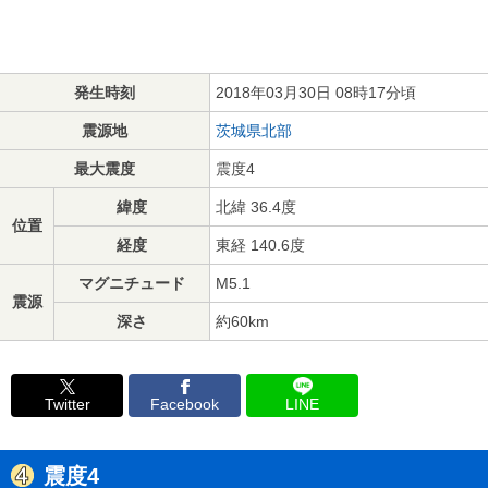
発生時刻
2018年03月30日 08時17分頃
震源地
茨城県北部
最大震度
震度4
緯度
北緯 36.4度
位置
経度
東経 140.6度
マグニチュード
M5.1
震源
深さ
約60km
Twitter
Facebook
LINE
震度4