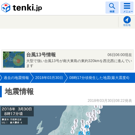
tenki.jp
検索
メニュー
現在地
台風13号情報
06日06:00現在
大型で強い台風13号が南大東島の東約320kmを西北西に進んでい
ます
過去の地震情報
2018年03月30日
08時17分頃発生した地震(最大震度4)
地震情報
2018年03月30日08:22発表