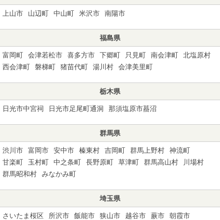
上山市
山辺町
中山町
米沢市
南陽市
福島県
富岡町
会津若松市
喜多方市
下郷町
只見町
南会津町
北塩原村
西会津町
磐梯町
猪苗代町
湯川村
会津美里町
栃木県
日光市中宮祠
日光市足尾町通洞
那須塩原市蟇沼
群馬県
渋川市
富岡市
安中市
榛東村
吉岡町
群馬上野村
神流町
甘楽町
玉村町
中之条町
長野原町
草津町
群馬高山村
川場村
群馬昭和村
みなかみ町
埼玉県
さいたま桜区
所沢市
飯能市
狭山市
越谷市
蕨市
朝霞市