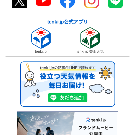
tenki.jp公式アプリ
tenki.jp
tenki.jp 登山天気