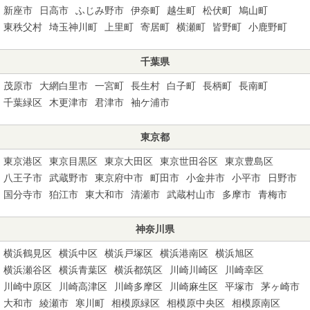
新座市
日高市
ふじみ野市
伊奈町
越生町
松伏町
鳩山町
東秩父村
埼玉神川町
上里町
寄居町
横瀬町
皆野町
小鹿野町
千葉県
茂原市
大網白里市
一宮町
長生村
白子町
長柄町
長南町
千葉緑区
木更津市
君津市
袖ケ浦市
東京都
東京港区
東京目黒区
東京大田区
東京世田谷区
東京豊島区
八王子市
武蔵野市
東京府中市
町田市
小金井市
小平市
日野市
国分寺市
狛江市
東大和市
清瀬市
武蔵村山市
多摩市
青梅市
神奈川県
横浜鶴見区
横浜中区
横浜戸塚区
横浜港南区
横浜旭区
横浜瀬谷区
横浜青葉区
横浜都筑区
川崎川崎区
川崎幸区
川崎中原区
川崎高津区
川崎多摩区
川崎麻生区
平塚市
茅ヶ崎市
大和市
綾瀬市
寒川町
相模原緑区
相模原中央区
相模原南区