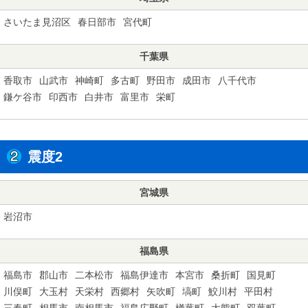
さいたま見沼区
春日部市
宮代町
千葉県
香取市
山武市
神崎町
多古町
野田市
成田市
八千代市
鎌ケ谷市
印西市
白井市
富里市
栄町
震度2
宮城県
岩沼市
福島県
福島市
郡山市
二本松市
福島伊達市
本宮市
桑折町
国見町
川俣町
大玉村
天栄村
西郷村
矢吹町
塙町
鮫川村
平田村
三春町
相馬市
南相馬市
福島広野町
楢葉町
大熊町
双葉町